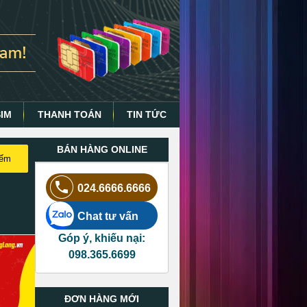
SIM
THANH TOÁN
TIN TỨC
BÁN HÀNG ONLINE
iếm
024.6666.6666
Chat tư vấn
Góp ý, khiếu nại:
098.365.6699
ĐƠN HÀNG MỚI