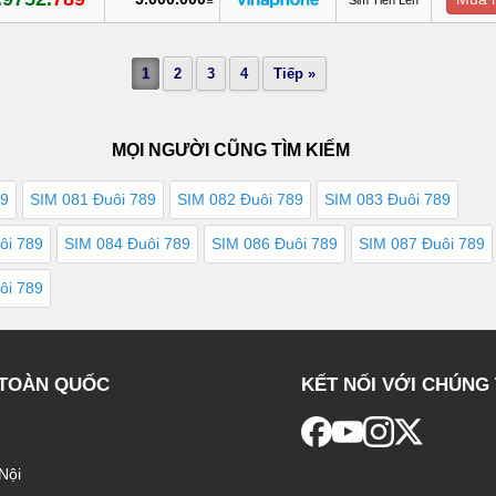
1
2
3
4
Tiếp »
MỌI NGƯỜI CŨNG TÌM KIẾM
89
SIM 081 Đuôi 789
SIM 082 Đuôi 789
SIM 083 Đuôi 789
ôi 789
SIM 084 Đuôi 789
SIM 086 Đuôi 789
SIM 087 Đuôi 789
ôi 789
 TOÀN QUỐC
KẾT NỐI VỚI CHÚNG 
Nội