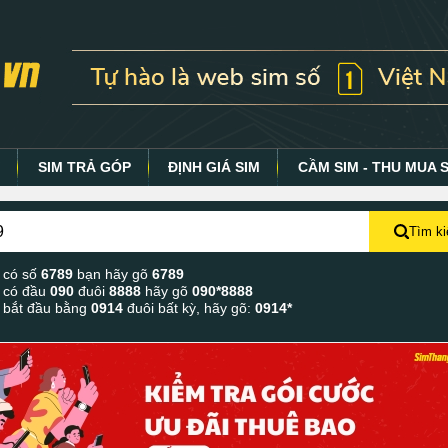
Y
SIM TRẢ GÓP
ĐỊNH GIÁ SIM
CẦM SIM - THU MUA 
Tìm k
 có số
6789
bạn hãy gõ
6789
 có đầu
090
đuôi
8888
hãy gõ
090*8888
 bắt đầu bằng
0914
đuôi bất kỳ, hãy gõ:
0914*