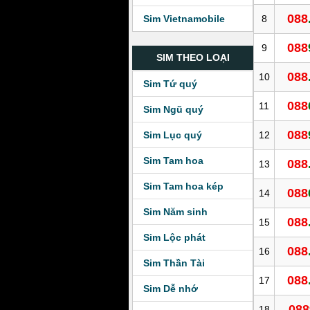
088
8
Sim Vietnamobile
088
9
SIM THEO LOẠI
088
10
Sim Tứ quý
088
11
Sim Ngũ quý
088
12
Sim Lục quý
Sim Tam hoa
088
13
Sim Tam hoa kép
088
14
Sim Năm sinh
088
15
Sim Lộc phát
088
16
Sim Thần Tài
088
17
Sim Dễ nhớ
088
18