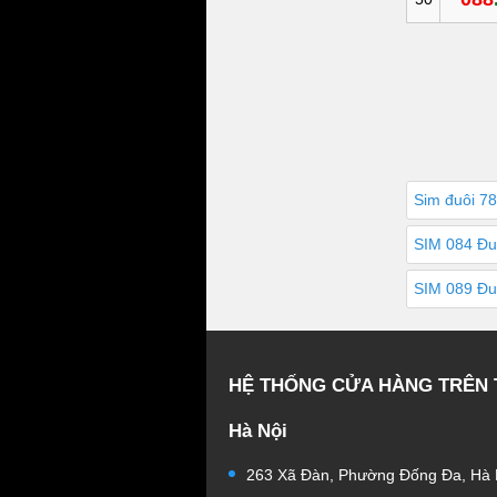
Sim đuôi 7
SIM 084 Đu
SIM 089 Đu
HỆ THỐNG CỬA HÀNG TRÊN
Hà Nội
263 Xã Đàn, Phường Đống Đa, Hà 