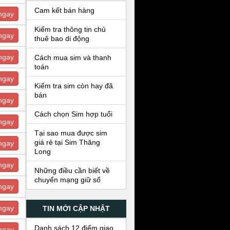
Cam kết bán hàng
ngay
Kiểm tra thông tin chủ
ngay
thuê bao di động
ngay
Cách mua sim và thanh
toán
ngay
Kiểm tra sim còn hay đã
bán
ngay
Cách chọn Sim hợp tuổi
ngay
Tại sao mua được sim
giá rẻ tại Sim Thăng
ngay
Long
ngay
Những điều cần biết về
chuyển mạng giữ số
ngay
ngay
TIN MỚI CẬP NHẬT
Danh sách 12 điểm giao
ngay