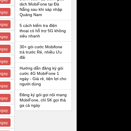
dịch MobiFone tại Đà
Nẵng sau khi sáp nhập
ngay
Quảng Nam
ngay
5 cách kiểm tra điện
thoại có hỗ trợ 5G không
siêu nhanh
ngay
30+ gói cước Mobifone
ngay
trả trước Rẻ, nhiều Ưu
đãi
ngay
Hướng dẫn đăng ký gói
ngay
cước 4G MobiFone 1
ngày - Giá rẻ, tiện lợi cho
người dùng
ngay
Đăng ký gói gọi nội mạng
ngay
MobiFone, chỉ 5K gọi thả
ga cả ngày
ngay
ngay