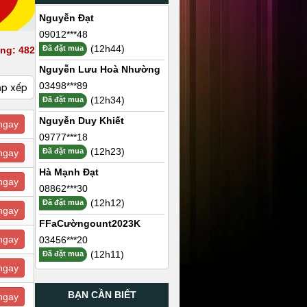
Nguyễn Đạt
09012***48
(12h44)
Đã đặt mua
ng: 482
Nguyễn Lưu Hoà Nhường
03498***89
ắp xếp
(12h34)
Đã đặt mua
Nguyễn Duy Khiết
ngay
09777***18
(12h23)
Đã đặt mua
ngay
Hà Mạnh Đạt
ngay
08862***30
(12h12)
Đã đặt mua
ngay
FFaCườngount2023K
ngay
03456***20
(12h11)
Đã đặt mua
ngay
BẠN CẦN BIẾT
ngay