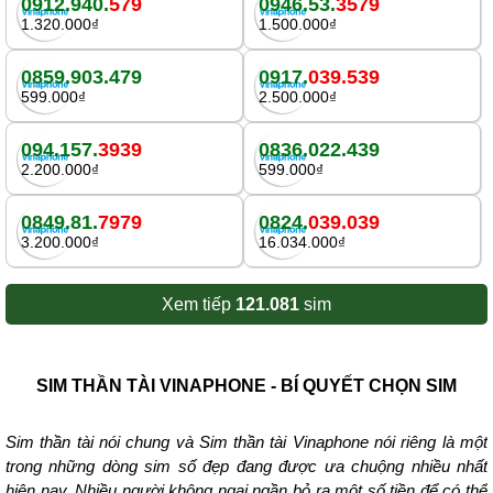
0912.940.
579
0946.53.
3579
1.320.000₫
1.500.000₫
0859.903.479
0917.
039.539
599.000₫
2.500.000₫
094.157.
3939
0836.022.439
2.200.000₫
599.000₫
0849.81.
7979
0824.
039.039
3.200.000₫
16.034.000₫
Xem tiếp
121.081
sim
SIM THẦN TÀI VINAPHONE - BÍ QUYẾT CHỌN SIM
Sim thần tài
nói chung và Sim thần tài Vinaphone nói riêng là một
trong những dòng sim số đẹp đang được ưa chuộng nhiều nhất
hiện nay. Nhiều người không ngại ngần bỏ ra một số tiền để có thể