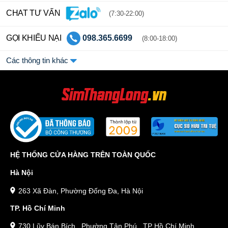
sim Thần Tài kép 7979, 3939 kết hợp với đầu số đẹp của
CHAT TƯ VẤN
nhà mạng Vinaphone hay cụm số giữa Ngũ Quý, Lục Quý,...
(7:30-22:00)
VD:
0888.39.39.79 giá 299 triệu, 0918888839 giá hơn 199 triệu,...
GỌI KHIẾU NẠI
098.365.6699
(8:00-18:00)
Nếu bạn còn băn khoăn gì thì hãy liên hệ ngay với
Sim Thăng Long
Các thông tin khác
để được hỗ trợ giải đáp và tư vấn lựa chọn số sim ưng ý nhất nhé.
Tham khảo thêm:
Danh sách sim Ông Địa Mobifone giá chỉ từ
290k
HỆ THỐNG CỬA HÀNG TRÊN TOÀN QUỐC
Hà Nội
263 Xã Đàn, Phường Đống Đa, Hà Nội
TP. Hồ Chí Minh
730 Lũy Bán Bích , Phường Tân Phú , TP Hồ Chí Minh