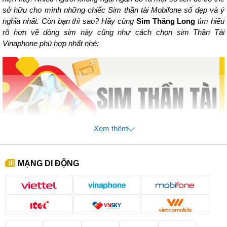
sở hữu cho mình những chiếc Sim thần tài Mobifone số đẹp và ý
nghĩa nhất. Còn bạn thì sao? Hãy cùng
Sim Thăng Long
tìm hiểu
rõ hơn về dòng sim này cũng như cách chọn sim Thần Tài
Vinaphone phù hợp nhất nhé:
Xem thêm
MẠNG DI ĐỘNG
1. Bạn đã hiểu gì về sim Thần Tài Vinaphone?
Sim Thần Tài Vinaphone là sim do nhà mạng Vinaphone phát hành
có sự xuất hiện của cặp số 39 và 79 ở vị trí cuối của số điện thoại.