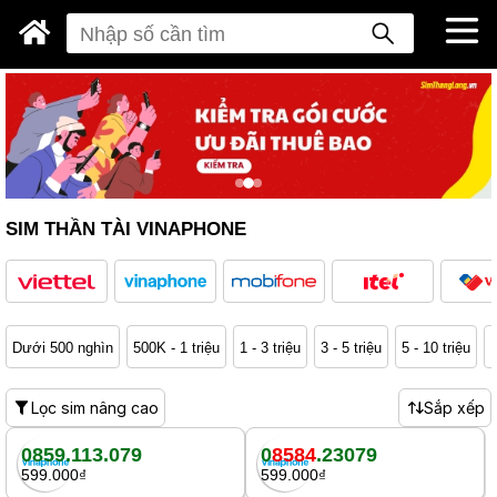
SIM THẦN TÀI VINAPHONE
Dưới 500 nghìn
500K - 1 triệu
1 - 3 triệu
3 - 5 triệu
5 - 10 triệu
1
Lọc sim nâng cao
Sắp xếp
0859.113.079
0
8584
.23079
599.000₫
599.000₫