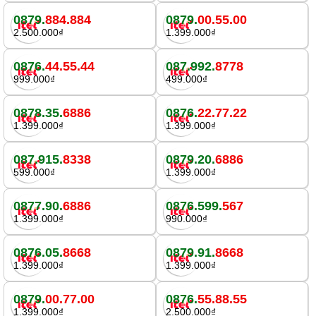
0879.
884.884
0879.
00.55.00
2.500.000₫
1.399.000₫
0876.
44.55.44
087.992.
8778
999.000₫
499.000₫
0878.35.
6886
0876.
22.77.22
1.399.000₫
1.399.000₫
087.915.
8338
0879.20.
6886
599.000₫
1.399.000₫
0877.90.
6886
0876.599.
567
1.399.000₫
990.000₫
0876.05.
8668
0879.91.
8668
1.399.000₫
1.399.000₫
0879.
00.77.00
0876.
55.88.55
1.399.000₫
2.500.000₫