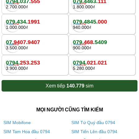
0794.037.
555
079.4463.
111
2.700.000₫
1.800.000₫
079.434.
1991
079.4845.
000
1.000.000₫
940.000₫
07.
9407.9407
079.
468
.5409
3.500.000₫
900.000₫
0794.
253.253
0794.
021.021
3.900.000₫
5.280.000₫
Xem tiếp
140.779
sim
MỌI NGƯỜI CŨNG TÌM KIẾM
SIM Mobifone
SIM Tứ Quý đầu 0794
SIM Tam Hoa đầu 0794
SIM Tiến Lên đầu 0794