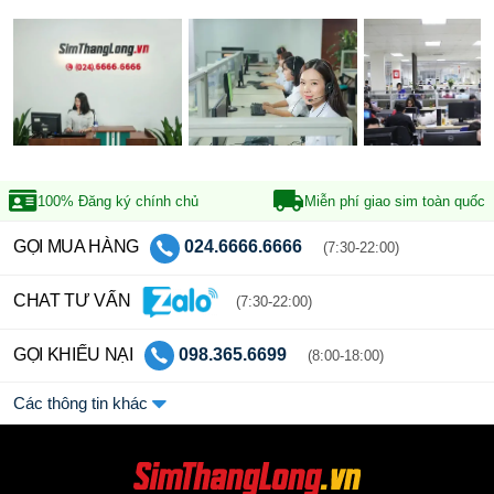
100% Đăng ký
chính chủ
Miễn phí giao sim
toàn quốc
GỌI MUA HÀNG
024.6666.6666
(7:30-22:00)
CHAT TƯ VẤN
(7:30-22:00)
GỌI KHIẾU NẠI
098.365.6699
(8:00-18:00)
Các thông tin khác