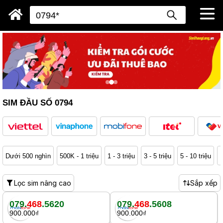
SIM ĐẦU SỐ 0794
Dưới 500 nghìn
500K - 1 triệu
1 - 3 triệu
3 - 5 triệu
5 - 10 triệu
1
Lọc sim nâng cao
Sắp xếp
079.
468
.5620
079.
468
.5608
900.000₫
900.000₫