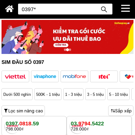
SIM ĐẦU SỐ 0397
Dưới 500 nghìn
500K - 1 triệu
1 - 3 triệu
3 - 5 triệu
5 - 10 triệu
1
Lọc sim nâng cao
Sắp xếp
0397.
0818
.59
03.
9794
.5422
798.000₫
728.000₫