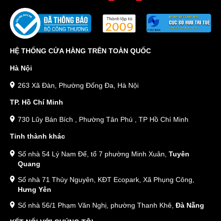
HỆ THỐNG CỬA HÀNG TRÊN TOÀN QUỐC
Hà Nội
263 Xã Đàn, Phường Đống Đa, Hà Nội
TP. Hồ Chí Minh
730 Lũy Bán Bích , Phường Tân Phú , TP Hồ Chí Minh
Tỉnh thành khác
Số nhà 54 Lý Nam Đế, tổ 7 phường Minh Xuân,
Tuyên
Quang
Số nhà 71 Thủy Nguyên, KĐT Ecopark, Xã Phụng Công,
Hưng Yên
Số nhà 56/1 Phạm Văn Nghị, phường Thanh Khê,
Đà Nẵng