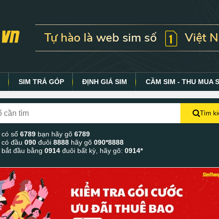
Y
SIM TRẢ GÓP
ĐỊNH GIÁ SIM
CẦM SIM - THU MUA 
Tìm k
 có số
6789
bạn hãy gõ
6789
 có đầu
090
đuôi
8888
hãy gõ
090*8888
 bắt đầu bằng
0914
đuôi bất kỳ, hãy gõ:
0914*