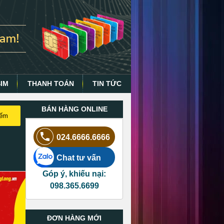
SIM
THANH TOÁN
TIN TỨC
BÁN HÀNG ONLINE
iếm
024.6666.6666
Chat tư vấn
Góp ý, khiếu nại:
098.365.6699
ĐƠN HÀNG MỚI