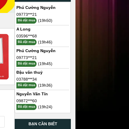
Phú Cường Nguyễn
09773***21
(19h50)
Đã đặt mua
A Long
03596***68
(19h46)
Đã đặt mua
Phú Cường Nguyễn
09773***21
(19h45)
Đã đặt mua
Đậu văn thuỷ
03788***34
(19h36)
Đã đặt mua
Nguyễn Văn Tín
09872***60
(19h24)
Đã đặt mua
BẠN CẦN BIẾT