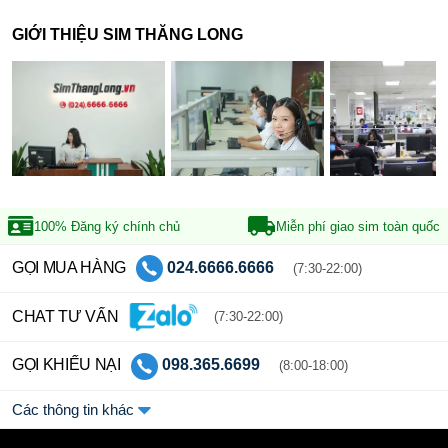
GIỚI THIỆU SIM THĂNG LONG
100% Đăng ký
chính chủ
Miễn phí giao sim
toàn quốc
GỌI MUA HÀNG
024.6666.6666
(7:30-22:00)
CHAT TƯ VẤN
(7:30-22:00)
GỌI KHIẾU NẠI
098.365.6699
(8:00-18:00)
Các thông tin khác