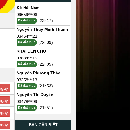
Đỗ Hải Nam
09659***06
(22h17)
Đã đặt mua
Nguyễn Thùy Minh Thanh
03464***22
(22h09)
Đã đặt mua
KHAI DÈN CHU
03884***15
(22h05)
Đã đặt mua
Nguyễn Phương Thảo
03258***13
(21h53)
Đã đặt mua
ngay
Nguyễn Thị Duyên
ngay
03478***99
(21h51)
Đã đặt mua
ngay
BẠN CẦN BIẾT
ngay