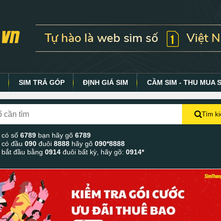
Y
SIM TRẢ GÓP
ĐỊNH GIÁ SIM
CẦM SIM - THU MUA 
Tìm k
 có số
6789
bạn hãy gõ
6789
 có đầu
090
đuôi
8888
hãy gõ
090*8888
 bắt đầu bằng
0914
đuôi bất kỳ, hãy gõ:
0914*