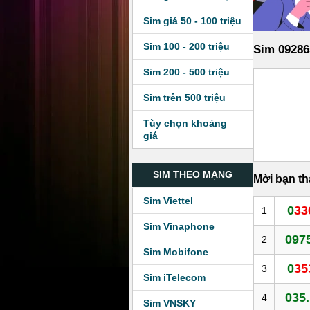
Sim giá 50 - 100 triệu
Sim 100 - 200 triệu
Sim 09286
Sim 200 - 500 triệu
Sim trên 500 triệu
Tùy chọn khoảng
giá
SIM THEO MẠNG
Mời bạn t
Sim Viettel
0
33
1
Sim Vinaphone
0975
2
Sim Mobifone
0
35
3
Sim iTelecom
035.
4
Sim VNSKY