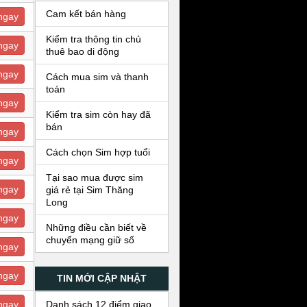
Cam kết bán hàng
ngay
Kiểm tra thông tin chủ
ngay
thuê bao di động
ngay
Cách mua sim và thanh
toán
ngay
Kiểm tra sim còn hay đã
bán
ngay
Cách chọn Sim hợp tuổi
ngay
Tại sao mua được sim
ngay
giá rẻ tại Sim Thăng
Long
ngay
Những điều cần biết về
chuyển mạng giữ số
ngay
ngay
TIN MỚI CẬP NHẬT
Danh sách 12 điểm giao
ngay