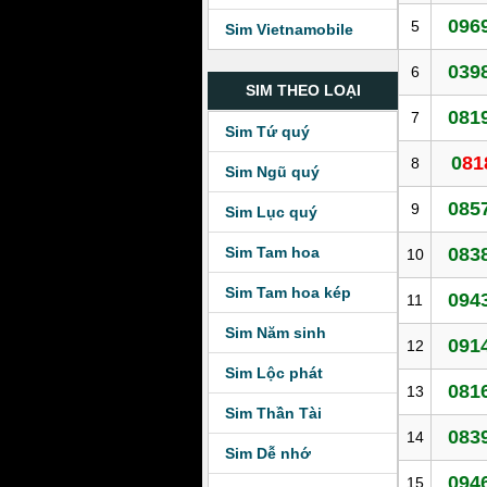
0969
5
Sim Vietnamobile
039
6
SIM THEO LOẠI
081
7
Sim Tứ quý
0
81
8
Sim Ngũ quý
085
9
Sim Lục quý
Sim Tam hoa
0838
10
Sim Tam hoa kép
094
11
Sim Năm sinh
091
12
Sim Lộc phát
081
13
Sim Thần Tài
083
14
Sim Dễ nhớ
094
15