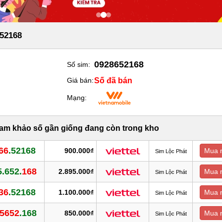
52168
0928652168
Số sim:
Số đã bán
Giá bán:
Mạng:
ham khảo số gần giống đang còn trong kho
66
.52168
900.000₫
Mua 
Sim Lộc Phát
.652.
168
2.895.000₫
Mua 
Sim Lộc Phát
36
.52168
1.100.000₫
Mua 
Sim Lộc Phát
5652
.168
850.000₫
Mua 
Sim Lộc Phát