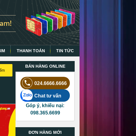
SIM
THANH TOÁN
TIN TỨC
BÁN HÀNG ONLINE
iếm
024.6666.6666
Chat tư vấn
Góp ý, khiếu nại:
098.365.6699
ĐƠN HÀNG MỚI