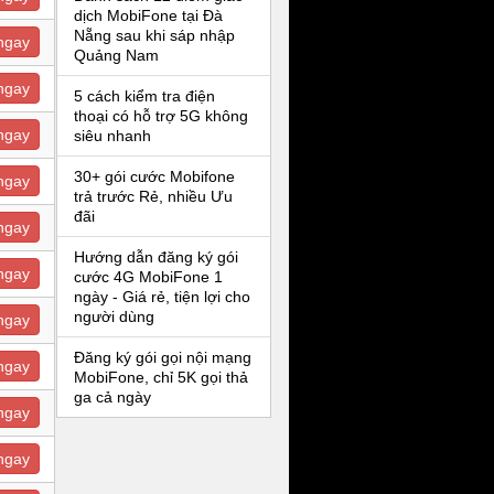
dịch MobiFone tại Đà
Nẵng sau khi sáp nhập
ngay
Quảng Nam
ngay
5 cách kiểm tra điện
thoại có hỗ trợ 5G không
ngay
siêu nhanh
30+ gói cước Mobifone
ngay
trả trước Rẻ, nhiều Ưu
đãi
ngay
Hướng dẫn đăng ký gói
ngay
cước 4G MobiFone 1
ngày - Giá rẻ, tiện lợi cho
người dùng
ngay
Đăng ký gói gọi nội mạng
ngay
MobiFone, chỉ 5K gọi thả
ga cả ngày
ngay
ngay