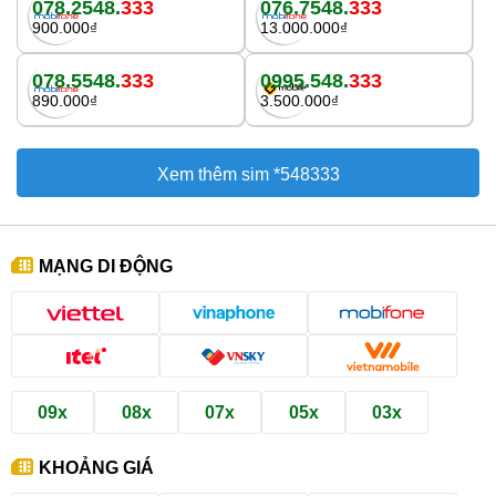
078.2548.
333
076.7548.
333
900.000₫
13.000.000₫
078.5548.
333
0995.548.
333
890.000₫
3.500.000₫
Xem thêm sim *548333
MẠNG DI ĐỘNG
09x
08x
07x
05x
03x
KHOẢNG GIÁ