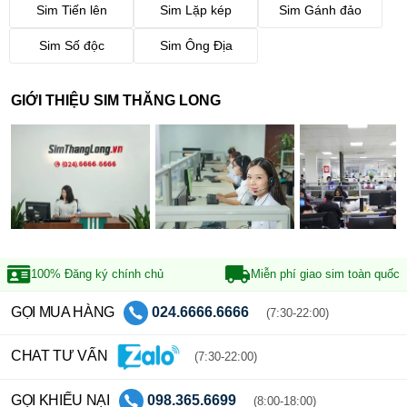
Sim Tiến lên
Sim Lặp kép
Sim Gánh đảo
Sim Số độc
Sim Ông Địa
GIỚI THIỆU SIM THĂNG LONG
100% Đăng ký
chính chủ
Miễn phí giao sim
toàn quốc
GỌI MUA HÀNG
024.6666.6666
(7:30-22:00)
CHAT TƯ VẤN
(7:30-22:00)
GỌI KHIẾU NẠI
098.365.6699
(8:00-18:00)