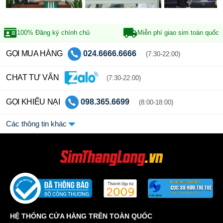
100% Đăng ký
chính chủ
Miễn phí giao sim
toàn quốc
GỌI MUA HÀNG
024.6666.6666
(7:30-22:00)
CHAT TƯ VẤN
(7:30-22:00)
GỌI KHIẾU NẠI
098.365.6699
(8:00-18:00)
Các thông tin khác
HỆ THỐNG CỬA HÀNG TRÊN TOÀN QUỐC