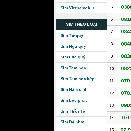
038
5
Sim Vietnamobile
081
6
SIM THEO LOẠI
084
7
Sim Tứ quý
084
8
Sim Ngũ quý
083
9
Sim Lục quý
Sim Tam hoa
082
10
Sim Tam hoa kép
070
11
Sim Năm sinh
078
12
Sim Lộc phát
090
13
Sim Thần Tài
070
14
Sim Dễ nhớ
07.9
15