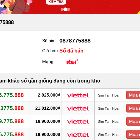
75888
0878775888
Số sim:
Số đã bán
Giá bán:
Mạng:
ham khảo số gần giống đang còn trong kho
6.775.
888
2.825.000₫
Mua 
Sim Tam Hoa
.3775.
888
21.012.000₫
Mua 
Sim Tam Hoa
9.775.
888
16.900.000₫
Mua 
Sim Tam Hoa
6.775.
888
16.900.000₫
Mua 
Sim Tam Hoa