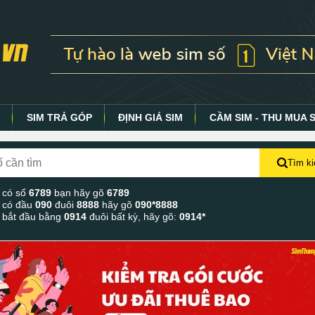
Y
SIM TRẢ GÓP
ĐỊNH GIÁ SIM
CẦM SIM - THU MUA 
Tìm k
 có số
6789
bạn hãy gõ
6789
 có đầu
090
đuôi
8888
hãy gõ
090*8888
 bắt đầu bằng
0914
đuôi bất kỳ, hãy gõ:
0914*