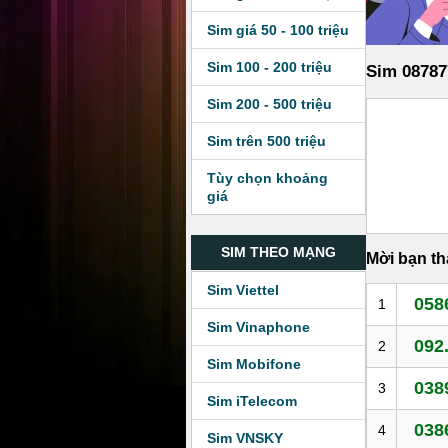
Sim giá 50 - 100 triệu
Sim 100 - 200 triệu
Sim 08787
Sim 200 - 500 triệu
Sim trên 500 triệu
Tùy chọn khoảng
giá
SIM THEO MẠNG
Mời bạn t
Sim Viettel
058
1
Sim Vinaphone
092
2
Sim Mobifone
038
3
Sim iTelecom
038
4
Sim VNSKY