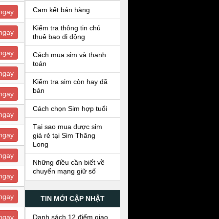
Cam kết bán hàng
ngay
Kiểm tra thông tin chủ
ngay
thuê bao di động
ngay
Cách mua sim và thanh
toán
ngay
Kiểm tra sim còn hay đã
bán
ngay
Cách chọn Sim hợp tuổi
ngay
Tại sao mua được sim
ngay
giá rẻ tại Sim Thăng
Long
ngay
Những điều cần biết về
chuyển mạng giữ số
ngay
ngay
TIN MỚI CẬP NHẬT
Danh sách 12 điểm giao
ngay