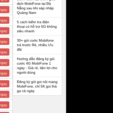
dịch MobiFone tại Đà
Nẵng sau khi sáp nhập
ngay
Quảng Nam
ngay
5 cách kiểm tra điện
thoại có hỗ trợ 5G không
ngay
siêu nhanh
30+ gói cước Mobifone
ngay
trả trước Rẻ, nhiều Ưu
đãi
ngay
Hướng dẫn đăng ký gói
ngay
cước 4G MobiFone 1
ngày - Giá rẻ, tiện lợi cho
người dùng
ngay
Đăng ký gói gọi nội mạng
ngay
MobiFone, chỉ 5K gọi thả
ga cả ngày
ngay
ngay