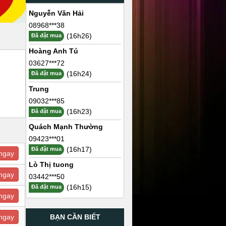
Nguyễn Văn Hải
08968***38
(16h26)
Đã đặt mua
Hoàng Anh Tú
03627***72
(16h24)
Đã đặt mua
Trung
09032***85
(16h23)
Đã đặt mua
Quách Mạnh Thường
09423***01
(16h17)
Đã đặt mua
ngay
Lò Thị tuong
ngay
03442***50
(16h15)
Đã đặt mua
ngay
BẠN CẦN BIẾT
ngay