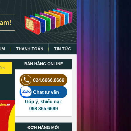
SIM
THANH TOÁN
TIN TỨC
BÁN HÀNG ONLINE
iếm
024.6666.6666
Chat tư vấn
Góp ý, khiếu nại:
098.365.6699
ĐƠN HÀNG MỚI