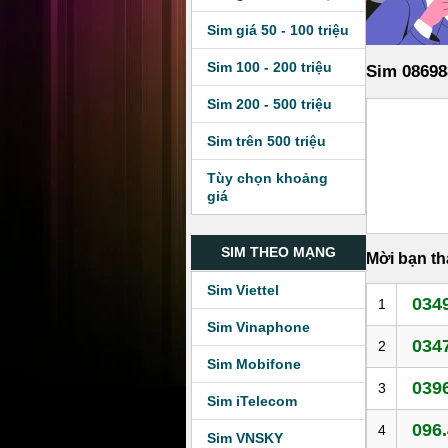
Sim giá 50 - 100 triệu
Sim 100 - 200 triệu
Sim 08698
Sim 200 - 500 triệu
Sim trên 500 triệu
Tùy chọn khoảng
giá
SIM THEO MẠNG
Mời bạn t
Sim Viettel
0349
1
Sim Vinaphone
0347
2
Sim Mobifone
0396
3
Sim iTelecom
096.
4
Sim VNSKY