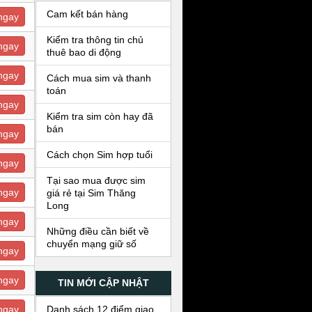
Cam kết bán hàng
ngay
Kiểm tra thông tin chủ
ngay
thuê bao di động
ngay
Cách mua sim và thanh
toán
ngay
Kiểm tra sim còn hay đã
bán
ngay
Cách chọn Sim hợp tuổi
ngay
Tại sao mua được sim
ngay
giá rẻ tại Sim Thăng
Long
ngay
Những điều cần biết về
chuyển mạng giữ số
ngay
ngay
TIN MỚI CẬP NHẬT
Danh sách 12 điểm giao
ngay