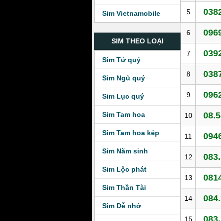
0382
5
Sim Vietnamobile
0969
6
SIM THEO LOẠI
0392
7
Sim Tứ quý
0387
8
Sim Ngũ quý
0962
9
Sim Lục quý
Sim Tam hoa
08.5
10
Sim Tam hoa kép
0946
11
Sim Năm sinh
083.
12
Sim Lộc phát
0814
13
Sim Thần Tài
084.
14
Sim Dễ nhớ
083.
15