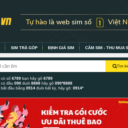
Y
SIM TRẢ GÓP
ĐỊNH GIÁ SIM
CẦM SIM - THU MUA 
Tìm k
 có số
6789
bạn hãy gõ
6789
 có đầu
090
đuôi
8888
hãy gõ
090*8888
 bắt đầu bằng
0914
đuôi bất kỳ, hãy gõ:
0914*