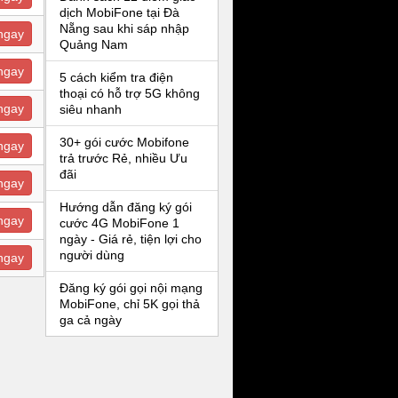
dịch MobiFone tại Đà
Nẵng sau khi sáp nhập
ngay
Quảng Nam
ngay
5 cách kiểm tra điện
thoại có hỗ trợ 5G không
ngay
siêu nhanh
30+ gói cước Mobifone
ngay
trả trước Rẻ, nhiều Ưu
đãi
ngay
Hướng dẫn đăng ký gói
ngay
cước 4G MobiFone 1
ngày - Giá rẻ, tiện lợi cho
người dùng
ngay
Đăng ký gói gọi nội mạng
MobiFone, chỉ 5K gọi thả
ga cả ngày