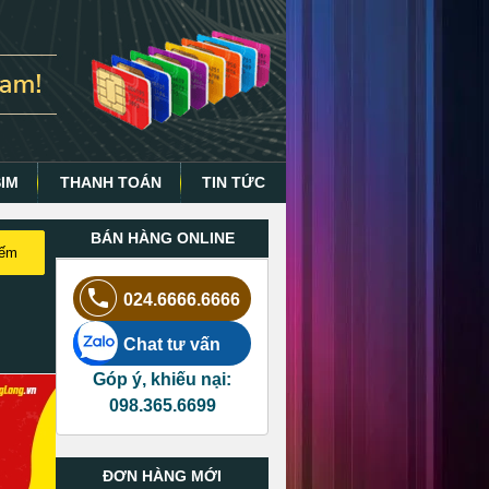
SIM
THANH TOÁN
TIN TỨC
BÁN HÀNG ONLINE
iếm
024.6666.6666
Chat tư vấn
Góp ý, khiếu nại:
098.365.6699
ĐƠN HÀNG MỚI