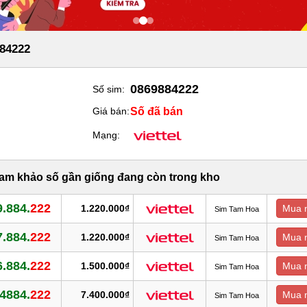
84222
0869884222
Số sim:
Số đã bán
Giá bán:
Mạng:
ham khảo số gần giống đang còn trong kho
.884.
222
1.220.000₫
Mua 
Sim Tam Hoa
.884.
222
1.220.000₫
Mua 
Sim Tam Hoa
.884.
222
1.500.000₫
Mua 
Sim Tam Hoa
4884.
222
7.400.000₫
Mua 
Sim Tam Hoa