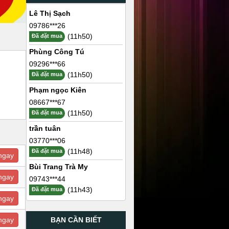
Lê Thị Sạch
09786***26
(11h50)
Đã đặt mua
Phùng Công Tú
09296***66
(11h50)
Đã đặt mua
Phạm ngọc Kiên
08667***67
(11h50)
Đã đặt mua
trần tuân
03770***06
(11h48)
Đã đặt mua
ngay
Bùi Trang Trà My
ngay
09743***44
(11h43)
Đã đặt mua
ngay
BẠN CẦN BIẾT
ngay