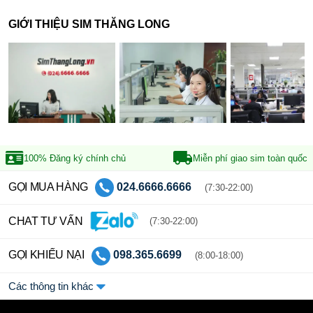
GIỚI THIỆU SIM THĂNG LONG
100% Đăng ký
chính chủ
Miễn phí giao sim
toàn quốc
GỌI MUA HÀNG
024.6666.6666
(7:30-22:00)
CHAT TƯ VẤN
(7:30-22:00)
GỌI KHIẾU NẠI
098.365.6699
(8:00-18:00)
Các thông tin khác