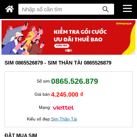
SIM 0865526879 - SIM THẦN TÀI 0865526879
0865.526.879
Số sim:
4.245.000 ₫
Giá bán:
Mạng:
Kiểu số đẹp:
Sim Thần Tài
ĐẶT MUA SIM