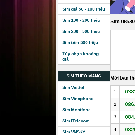
Sim giá 50 - 100 triệu
Sim 100 - 200 triệu
Sim 08530
Sim 200 - 500 triệu
Sim trên 500 triệu
Tùy chọn khoảng
giá
SIM THEO MẠNG
Mời bạn t
Sim Viettel
038
1
Sim Vinaphone
086
2
Sim Mobifone
084
3
Sim iTelecom
082
4
Sim VNSKY