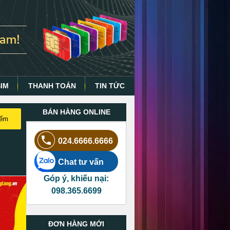
SIM
THANH TOÁN
TIN TỨC
BÁN HÀNG ONLINE
iếm
024.6666.6666
Chat tư vấn
Góp ý, khiếu nại:
098.365.6699
ĐƠN HÀNG MỚI