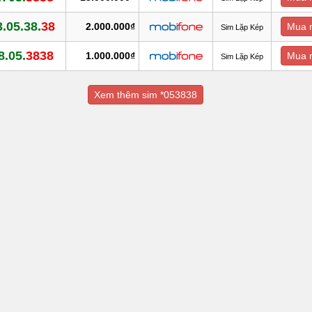
.05.38.
38
2.000.000₫
Mua 
Sim Lặp Kép
8.05.
3838
1.000.000₫
Mua 
Sim Lặp Kép
Xem thêm sim *053838