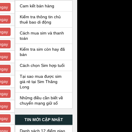
Cam kết bán hàng
ngay
Kiểm tra thông tin chủ
ngay
thuê bao di động
ngay
Cách mua sim và thanh
toán
ngay
Kiểm tra sim còn hay đã
bán
ngay
Cách chọn Sim hợp tuổi
ngay
Tại sao mua được sim
ngay
giá rẻ tại Sim Thăng
Long
ngay
Những điều cần biết về
chuyển mạng giữ số
ngay
ngay
TIN MỚI CẬP NHẬT
Danh sách 12 điểm giao
ngay