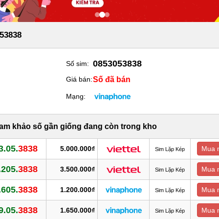
53838
0853053838
Số sim:
Số đã bán
Giá bán:
Mạng:
ham khảo số gần giống đang còn trong kho
3.05.
3838
5.000.000₫
Mua 
Sim Lặp Kép
.205.
3838
3.500.000₫
Mua 
Sim Lặp Kép
.605.
3838
1.200.000₫
Mua 
Sim Lặp Kép
9.05.
3838
1.650.000₫
Mua 
Sim Lặp Kép