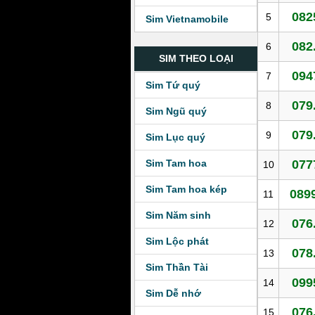
082
5
Sim Vietnamobile
082
6
SIM THEO LOẠI
094
7
Sim Tứ quý
079
8
Sim Ngũ quý
079
9
Sim Lục quý
Sim Tam hoa
077
10
Sim Tam hoa kép
0899
11
Sim Năm sinh
076
12
Sim Lộc phát
078
13
Sim Thần Tài
099
14
Sim Dễ nhớ
076
15