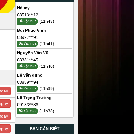
Hà my
08513***12
(11h43)
Đã đặt mua
Bui Phuc Vinh
03927***91
(11h41)
Đã đặt mua
Nguyễn Văn Vũ
03331***45
(11h40)
Đã đặt mua
Lê văn dũng
03889***94
(11h39)
Đã đặt mua
ngay
Lê Trọng Trường
ngay
09133***86
(11h38)
Đã đặt mua
ngay
BẠN CẦN BIẾT
ngay