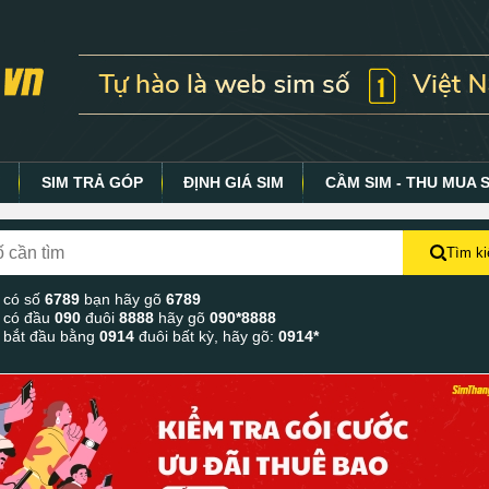
Y
SIM TRẢ GÓP
ĐỊNH GIÁ SIM
CẦM SIM - THU MUA 
Tìm k
 có số
6789
bạn hãy gõ
6789
 có đầu
090
đuôi
8888
hãy gõ
090*8888
 bắt đầu bằng
0914
đuôi bất kỳ, hãy gõ:
0914*