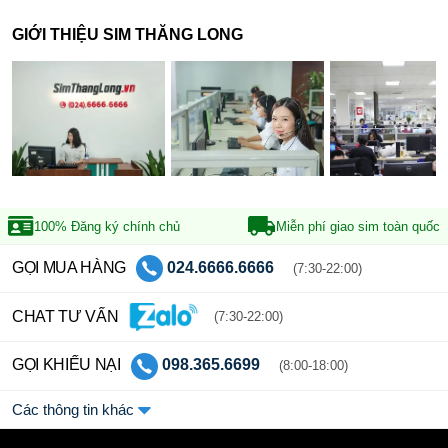
GIỚI THIỆU SIM THĂNG LONG
100% Đăng ký
chính chủ
Miễn phí giao sim
toàn quốc
GỌI MUA HÀNG
024.6666.6666
(7:30-22:00)
CHAT TƯ VẤN
(7:30-22:00)
GỌI KHIẾU NẠI
098.365.6699
(8:00-18:00)
Các thông tin khác