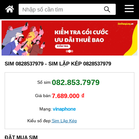
SIM 0828537979 - SIM LẶP KÉP 0828537979
082.853.7979
Số sim:
7.689.000 ₫
Giá bán:
Mạng:
Kiểu số đẹp:
Sim Lặp Kép
ĐẶT MUA SIM