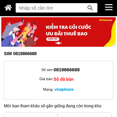
SIM 0819866688
0819866688
Số sim:
Số đã bán
Giá bán:
Mạng:
Mời bạn tham khảo số gần giống đang còn trong kho