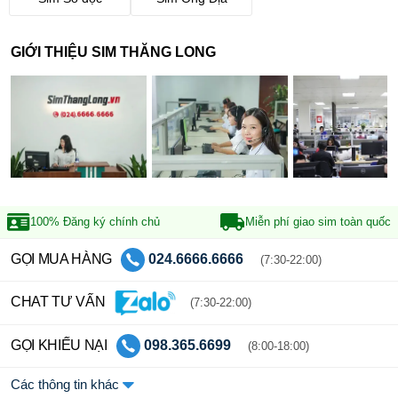
GIỚI THIỆU SIM THĂNG LONG
100% Đăng ký
chính chủ
Miễn phí giao sim
toàn quốc
GỌI MUA HÀNG
024.6666.6666
(7:30-22:00)
CHAT TƯ VẤN
(7:30-22:00)
GỌI KHIẾU NẠI
098.365.6699
(8:00-18:00)
Các thông tin khác