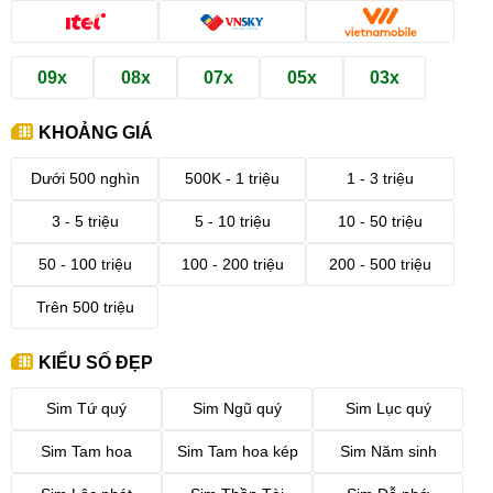
09x
08x
07x
05x
03x
KHOẢNG GIÁ
Dưới 500 nghìn
500K - 1 triệu
1 - 3 triệu
3 - 5 triệu
5 - 10 triệu
10 - 50 triệu
50 - 100 triệu
100 - 200 triệu
200 - 500 triệu
Trên 500 triệu
KIỂU SỐ ĐẸP
Sim Tứ quý
Sim Ngũ quý
Sim Lục quý
Sim Tam hoa
Sim Tam hoa kép
Sim Năm sinh