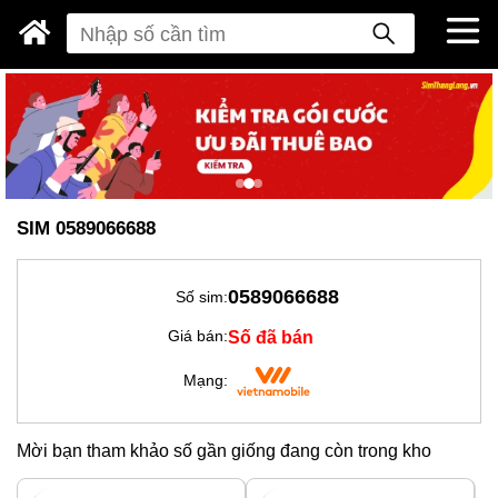
SIM 0589066688
0589066688
Số sim:
Số đã bán
Giá bán:
Mạng:
Mời bạn tham khảo số gần giống đang còn trong kho