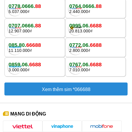
0778.0666.
88
0764.0666.
88
5.037.000₫
2.440.000₫
0707.0666.
88
0995.06.
6688
12.907.000₫
20.813.000₫
085.80.
66688
0772.06.
6688
11.110.000₫
2.800.000₫
0859.06.
6688
0767.06.
6688
3.000.000₫
7.010.000₫
Xem thêm sim *066688
MẠNG DI ĐỘNG