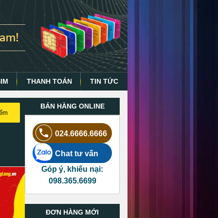
SIM
THANH TOÁN
TIN TỨC
BÁN HÀNG ONLINE
iếm
024.6666.6666
Chat tư vấn
Góp ý, khiếu nại:
098.365.6699
ĐƠN HÀNG MỚI