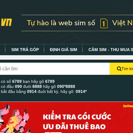
Y
SIM TRẢ GÓP
ĐỊNH GIÁ SIM
CẦM SIM - THU MUA 
Tìm k
 có số
6789
bạn hãy gõ
6789
 có đầu
090
đuôi
8888
hãy gõ
090*8888
 bắt đầu bằng
0914
đuôi bất kỳ, hãy gõ:
0914*