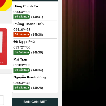
Hồng Chinh Từ
09064***06
(14h41)
Đã đặt mua
Phùng Thanh Hiển
09416***93
(14h36)
Đã đặt mua
Đỗ Ngọc Phú
03372***00
(14h36)
Đã đặt mua
Mai Tran
09183***83
(14h34)
Đã đặt mua
Nguyễn thanh dũng
08653***45
(14h28)
Đã đặt mua
BẠN CẦN BIẾT