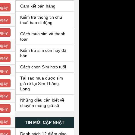
Cam kết bán hàng
ngay
Kiểm tra thông tin chủ
ngay
thuê bao di động
ngay
Cách mua sim và thanh
toán
ngay
Kiểm tra sim còn hay đã
bán
ngay
Cách chọn Sim hợp tuổi
ngay
Tại sao mua được sim
ngay
giá rẻ tại Sim Thăng
Long
ngay
Những điều cần biết về
chuyển mạng giữ số
ngay
ngay
TIN MỚI CẬP NHẬT
Danh sách 12 điểm giao
ngay