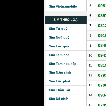
098
5
Sim Vietnamobile
085
6
SIM THEO LOẠI
081
7
Sim Tứ quý
091
8
Sim Ngũ quý
084
9
Sim Lục quý
Sim Tam hoa
094
10
Sim Tam hoa kép
081
11
Sim Năm sinh
079
12
Sim Lộc phát
070
13
Sim Thần Tài
093
14
Sim Dễ nhớ
078
15