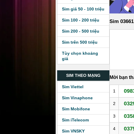
Sim giá 50 - 100 triệu
Sim 100 - 200 triệu
Sim 03661
Sim 200 - 500 triệu
Sim trên 500 triệu
Tùy chọn khoảng
giá
SIM THEO MẠNG
Mời bạn t
Sim Viettel
098
1
Sim Vinaphone
032
2
Sim Mobifone
035
3
Sim iTelecom
037
4
Sim VNSKY