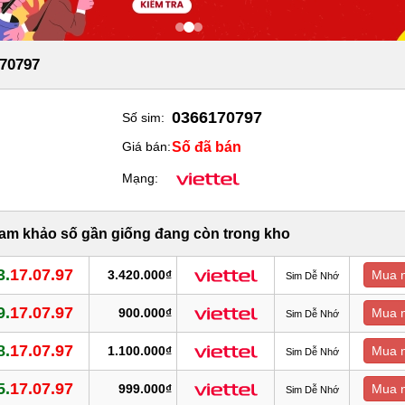
70797
0366170797
Số sim:
Số đã bán
Giá bán:
Mạng:
ham khảo số gần giống đang còn trong kho
3.
17.07.97
3.420.000₫
Mua 
Sim Dễ Nhớ
9.
17.07.97
900.000₫
Mua 
Sim Dễ Nhớ
8.
17.07.97
1.100.000₫
Mua 
Sim Dễ Nhớ
5.
17.07.97
999.000₫
Mua 
Sim Dễ Nhớ