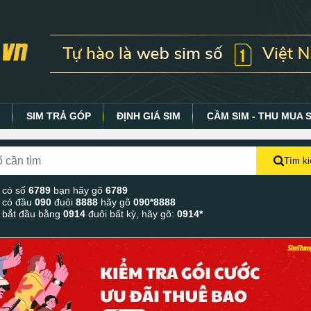
Y
SIM TRẢ GÓP
ĐỊNH GIÁ SIM
CẦM SIM - THU MUA 
Tìm k
 có số
6789
bạn hãy gõ
6789
 có đầu
090
đuôi
8888
hãy gõ
090*8888
 bắt đầu bằng
0914
đuôi bất kỳ, hãy gõ:
0914*