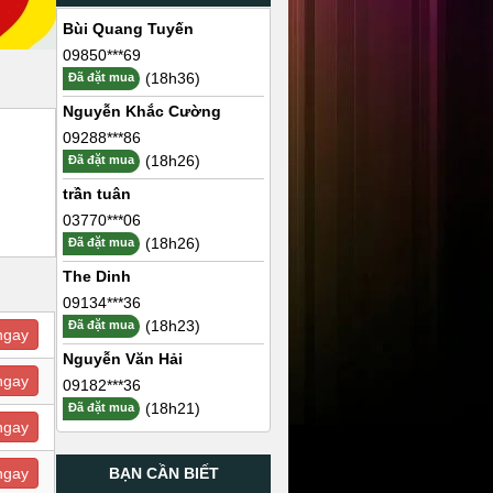
Bùi Quang Tuyến
09850***69
(18h36)
Đã đặt mua
Nguyễn Khắc Cường
09288***86
(18h26)
Đã đặt mua
trần tuân
03770***06
(18h26)
Đã đặt mua
The Dinh
09134***36
(18h23)
Đã đặt mua
ngay
Nguyễn Văn Hải
ngay
09182***36
(18h21)
Đã đặt mua
ngay
BẠN CẦN BIẾT
ngay