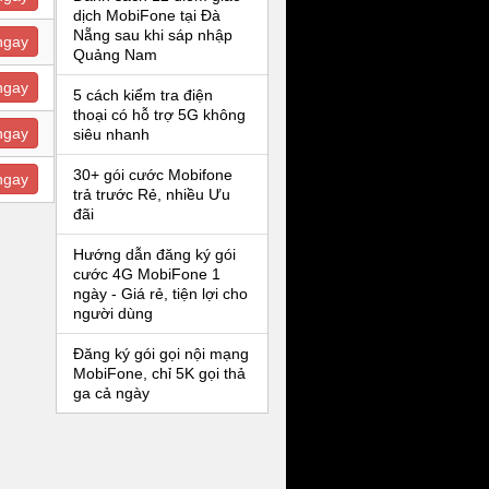
dịch MobiFone tại Đà
Nẵng sau khi sáp nhập
ngay
Quảng Nam
ngay
5 cách kiểm tra điện
thoại có hỗ trợ 5G không
ngay
siêu nhanh
30+ gói cước Mobifone
ngay
trả trước Rẻ, nhiều Ưu
đãi
Hướng dẫn đăng ký gói
cước 4G MobiFone 1
ngày - Giá rẻ, tiện lợi cho
người dùng
Đăng ký gói gọi nội mạng
MobiFone, chỉ 5K gọi thả
ga cả ngày