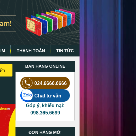
SIM
THANH TOÁN
TIN TỨC
BÁN HÀNG ONLINE
iếm
024.6666.6666
Chat tư vấn
Góp ý, khiếu nại:
098.365.6699
ĐƠN HÀNG MỚI