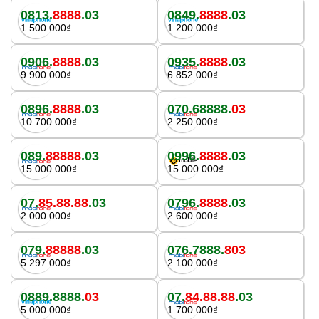
0813.
8888
.03
0849.
8888
.03
1.500.000₫
1.200.000₫
0906.
8888
.03
0935.
8888
.03
9.900.000₫
6.852.000₫
0896.
8888
.03
070.68888.
03
10.700.000₫
2.250.000₫
089.
88888
.03
0996.
8888
.03
15.000.000₫
15.000.000₫
07.
85.88.88
.03
0796.
8888
.03
2.000.000₫
2.600.000₫
079.
88888
.03
076.7888.
803
5.297.000₫
2.100.000₫
0889.8888.
03
07.
84.88.88
.03
5.000.000₫
1.700.000₫