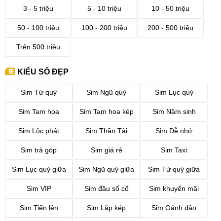
3 - 5 triệu
5 - 10 triệu
10 - 50 triệu
50 - 100 triệu
100 - 200 triệu
200 - 500 triệu
Trên 500 triệu
KIỂU SỐ ĐẸP
Sim Tứ quý
Sim Ngũ quý
Sim Lục quý
Sim Tam hoa
Sim Tam hoa kép
Sim Năm sinh
Sim Lộc phát
Sim Thần Tài
Sim Dễ nhớ
Sim trả góp
Sim giá rẻ
Sim Taxi
Sim Lục quý giữa
Sim Ngũ quý giữa
Sim Tứ quý giữa
Sim VIP
Sim đầu số cổ
Sim khuyến mãi
Sim Tiến lên
Sim Lặp kép
Sim Gánh đảo