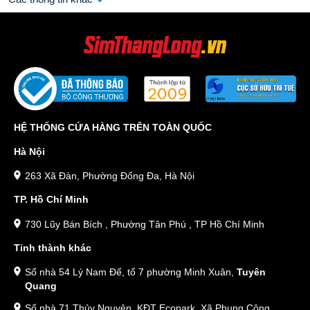
HỆ THỐNG CỬA HÀNG TRÊN TOÀN QUỐC
Hà Nội
263 Xã Đàn, Phường Đống Đa, Hà Nội
TP. Hồ Chí Minh
730 Lũy Bán Bích , Phường Tân Phú , TP Hồ Chí Minh
Tỉnh thành khác
Số nhà 54 Lý Nam Đế, tổ 7 phường Minh Xuân,
Tuyên
Quang
Số nhà 71 Thủy Nguyên, KĐT Ecopark, Xã Phụng Công,