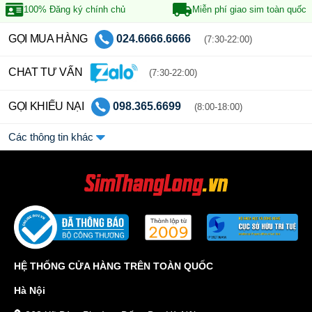
100% Đăng ký
chính chủ
Miễn phí giao sim
toàn quốc
GỌI MUA HÀNG
024.6666.6666
(7:30-22:00)
CHAT TƯ VẤN
(7:30-22:00)
GỌI KHIẾU NẠI
098.365.6699
(8:00-18:00)
Các thông tin khác
HỆ THỐNG CỬA HÀNG TRÊN TOÀN QUỐC
Hà Nội