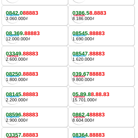
0842.0
88883
0386.5
8.8883
3.060.000₫
8.186.000₫
08.369.
88883
08545.
88883
12.000.000₫
1.690.000₫
03349.
88883
08547.
88883
2.600.000₫
1.620.000₫
08250.
88883
039.67
88883
1.800.000₫
9.800.000₫
08145.
88883
05.89.8
8.88.83
2.200.000₫
15.701.000₫
08596.
88883
0862.4
88883
2.900.000₫
8.604.000₫
03357.
88883
08364.
88883