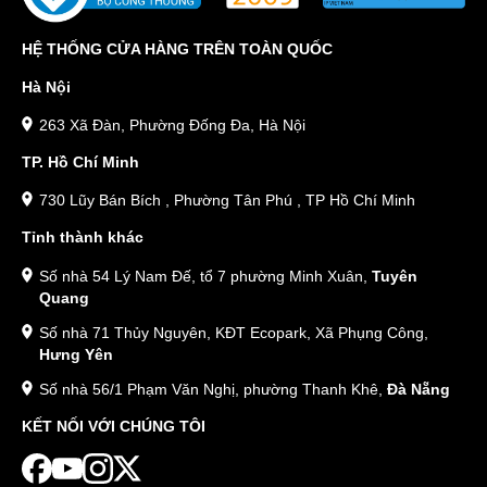
HỆ THỐNG CỬA HÀNG TRÊN TOÀN QUỐC
Hà Nội
263 Xã Đàn, Phường Đống Đa, Hà Nội
TP. Hồ Chí Minh
730 Lũy Bán Bích , Phường Tân Phú , TP Hồ Chí Minh
Tỉnh thành khác
Số nhà 54 Lý Nam Đế, tổ 7 phường Minh Xuân,
Tuyên
Quang
Số nhà 71 Thủy Nguyên, KĐT Ecopark, Xã Phụng Công,
Hưng Yên
Số nhà 56/1 Phạm Văn Nghị, phường Thanh Khê,
Đà Nẵng
KẾT NỐI VỚI CHÚNG TÔI