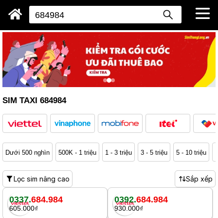
SIM TAXI 684984
Dưới 500 nghìn
500K - 1 triệu
1 - 3 triệu
3 - 5 triệu
5 - 10 triệu
1
Lọc sim nâng cao
Sắp xếp
0337.
684.984
0392.
684.984
605.000₫
930.000₫