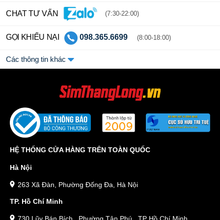
CHAT TƯ VẤN
(7:30-22:00)
GỌI KHIẾU NẠI
098.365.6699
(8:00-18:00)
Các thông tin khác
HỆ THỐNG CỬA HÀNG TRÊN TOÀN QUỐC
Hà Nội
263 Xã Đàn, Phường Đống Đa, Hà Nội
TP. Hồ Chí Minh
730 Lũy Bán Bích , Phường Tân Phú , TP Hồ Chí Minh