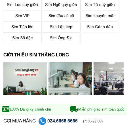
Sim Lục quý giữa
Sim Ngũ quý giữa
Sim Tứ quý giữa
Sim VIP
Sim đầu số cổ
Sim khuyến mãi
Sim Tiến lên
Sim Lặp kép
Sim Gánh đảo
Sim Số độc
Sim Ông Địa
GIỚI THIỆU SIM THĂNG LONG
100% Đăng ký
chính chủ
Miễn phí giao sim
toàn quốc
GỌI MUA HÀNG
024.6666.6666
(7:30-22:00)