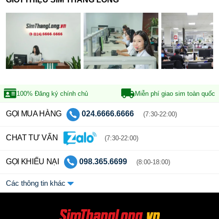
100% Đăng ký
chính chủ
Miễn phí giao sim
toàn quốc
GỌI MUA HÀNG
024.6666.6666
(7:30-22:00)
CHAT TƯ VẤN
(7:30-22:00)
GỌI KHIẾU NẠI
098.365.6699
(8:00-18:00)
Các thông tin khác