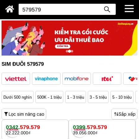
SIM ĐUÔI 579579
Dưới 500 nghìn
500K - 1 triệu
1 - 3 triệu
3 - 5 triệu
5 - 10 triệu
1
Lọc sim nâng cao
Sắp xếp
0342.
579.579
0399.
579.579
22.222.000₫
39.056.000₫