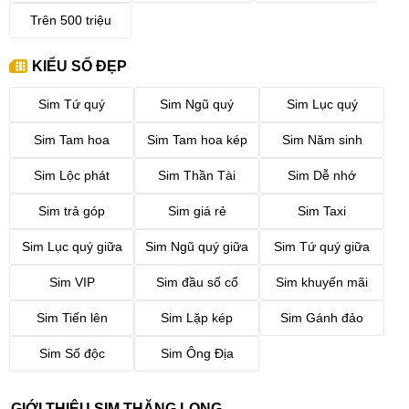
Trên 500 triệu
KIỂU SỐ ĐẸP
Sim Tứ quý
Sim Ngũ quý
Sim Lục quý
Sim Tam hoa
Sim Tam hoa kép
Sim Năm sinh
Sim Lộc phát
Sim Thần Tài
Sim Dễ nhớ
Sim trả góp
Sim giá rẻ
Sim Taxi
Sim Lục quý giữa
Sim Ngũ quý giữa
Sim Tứ quý giữa
Sim VIP
Sim đầu số cổ
Sim khuyến mãi
Sim Tiến lên
Sim Lặp kép
Sim Gánh đảo
Sim Số độc
Sim Ông Địa
GIỚI THIỆU SIM THĂNG LONG