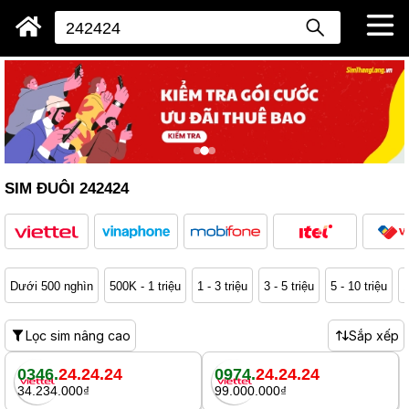
SIM ĐUÔI 242424
Dưới 500 nghìn
500K - 1 triệu
1 - 3 triệu
3 - 5 triệu
5 - 10 triệu
1
Lọc sim nâng cao
Sắp xếp
0346.
24.24.24
0974.
24.24.24
34.234.000₫
99.000.000₫