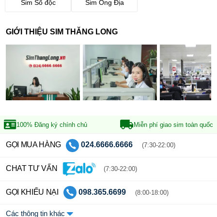
Sim Số độc
Sim Ông Địa
GIỚI THIỆU SIM THĂNG LONG
100% Đăng ký
chính chủ
Miễn phí giao sim
toàn quốc
GỌI MUA HÀNG
024.6666.6666
(7:30-22:00)
CHAT TƯ VẤN
(7:30-22:00)
GỌI KHIẾU NẠI
098.365.6699
(8:00-18:00)
Các thông tin khác