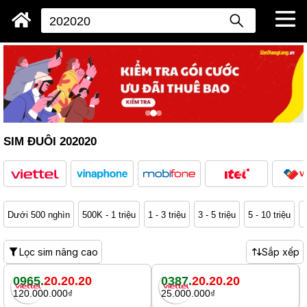
SIM ĐUÔI 202020
Dưới 500 nghìn
500K - 1 triệu
1 - 3 triệu
3 - 5 triệu
5 - 10 triệu
1
Lọc sim nâng cao
Sắp xếp
0965.
20.20.20
0387.
20.20.20
120.000.000₫
25.000.000₫