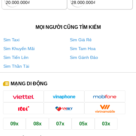
20.000.000₫
28.000.000₫
MỌI NGƯỜI CŨNG TÌM KIẾM
Sim Taxi
Sim Giá Rẻ
Sim Khuyến Mãi
Sim Tam Hoa
Sim Tiến Lên
Sim Gánh Đảo
Sim Thần Tài
MẠNG DI ĐỘNG
09x
08x
07x
05x
03x