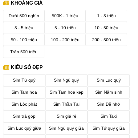
KHOẢNG GIÁ
Dưới 500 nghìn
500K - 1 triệu
1 - 3 triệu
3 - 5 triệu
5 - 10 triệu
10 - 50 triệu
50 - 100 triệu
100 - 200 triệu
200 - 500 triệu
Trên 500 triệu
KIỂU SỐ ĐẸP
Sim Tứ quý
Sim Ngũ quý
Sim Lục quý
Sim Tam hoa
Sim Tam hoa kép
Sim Năm sinh
Sim Lộc phát
Sim Thần Tài
Sim Dễ nhớ
Sim trả góp
Sim giá rẻ
Sim Taxi
Sim Lục quý giữa
Sim Ngũ quý giữa
Sim Tứ quý giữa