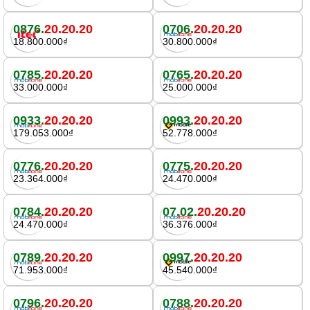
0876.
20.20.20
0706.
20.20.20
18.800.000₫
30.800.000₫
0785.
20.20.20
0765.
20.20.20
33.000.000₫
25.000.000₫
0933.
20.20.20
0993.
20.20.20
179.053.000₫
52.778.000₫
0776.
20.20.20
0775.
20.20.20
23.364.000₫
24.470.000₫
0784.
20.20.20
07.02.
20.20.20
24.470.000₫
36.376.000₫
0789.
20.20.20
0997.
20.20.20
71.953.000₫
45.540.000₫
0796.
20.20.20
0788.
20.20.20