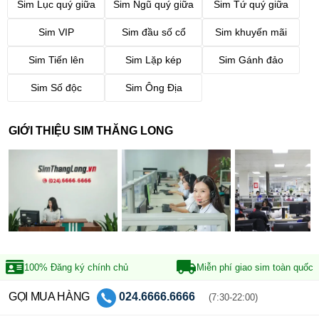
Sim Lục quý giữa
Sim Ngũ quý giữa
Sim Tứ quý giữa
Sim VIP
Sim đầu số cổ
Sim khuyến mãi
Sim Tiến lên
Sim Lặp kép
Sim Gánh đảo
Sim Số độc
Sim Ông Địa
GIỚI THIỆU SIM THĂNG LONG
100% Đăng ký
chính chủ
Miễn phí giao sim
toàn quốc
GỌI MUA HÀNG
024.6666.6666
(7:30-22:00)