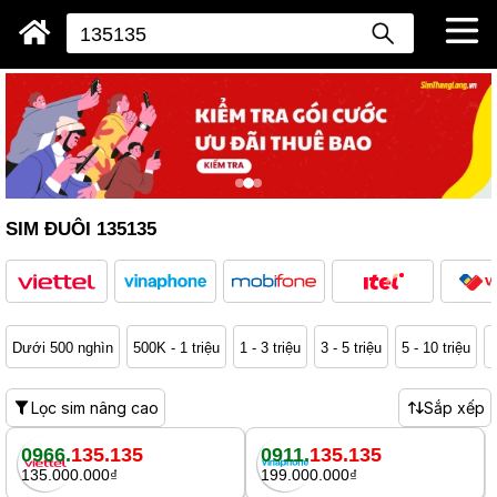
SIM ĐUÔI 135135
Dưới 500 nghìn
500K - 1 triệu
1 - 3 triệu
3 - 5 triệu
5 - 10 triệu
1
Lọc sim nâng cao
Sắp xếp
0966.
135.135
0911.
135.135
135.000.000₫
199.000.000₫