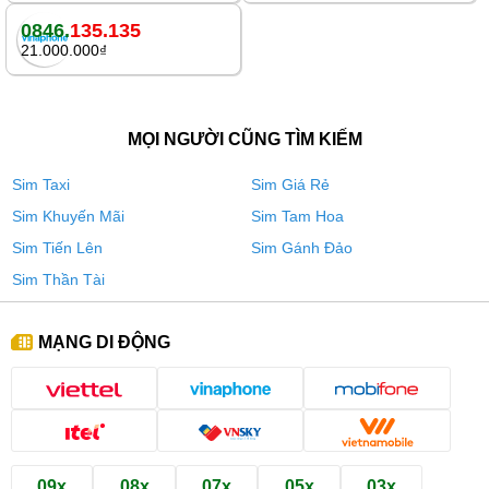
0846.
135.135
21.000.000₫
MỌI NGƯỜI CŨNG TÌM KIẾM
Sim Taxi
Sim Giá Rẻ
Sim Khuyến Mãi
Sim Tam Hoa
Sim Tiến Lên
Sim Gánh Đảo
Sim Thần Tài
MẠNG DI ĐỘNG
09x
08x
07x
05x
03x