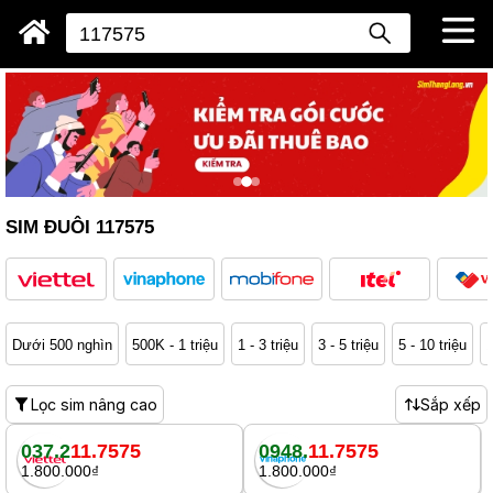
SIM ĐUÔI 117575
Dưới 500 nghìn
500K - 1 triệu
1 - 3 triệu
3 - 5 triệu
5 - 10 triệu
1
Lọc sim nâng cao
Sắp xếp
037.2
11.7575
0948.
11.7575
1.800.000₫
1.800.000₫