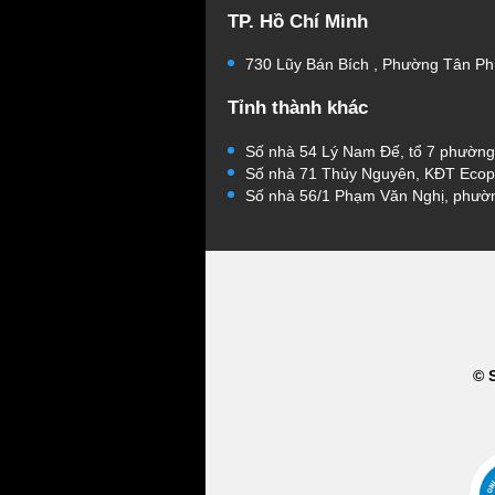
TP. Hồ Chí Minh
730 Lũy Bán Bích , Phường Tân Ph
Tỉnh thành khác
Số nhà 54 Lý Nam Đế, tổ 7 phườn
Số nhà 71 Thủy Nguyên, KĐT Ecop
Số nhà 56/1 Phạm Văn Nghị, phườ
© 