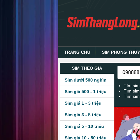
TRANG CHỦ
SIM PHONG THỦ
SIM THEO GIÁ
Sim dưới 500 nghìn
Tìm sim
Tìm sim
Sim giá 500 - 1 triệu
Tìm sim
Sim giá 1 - 3 triệu
Sim giá 3 - 5 triệu
Sim giá 5 - 10 triệu
Sim giá 10 - 50 triệu