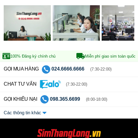
100% Đăng ký
chính chủ
Miễn phí giao sim
toàn quốc
GỌI MUA HÀNG
024.6666.6666
(7:30-22:00)
CHAT TƯ VẤN
(7:30-22:00)
GỌI KHIẾU NẠI
098.365.6699
(8:00-18:00)
Các thông tin khác