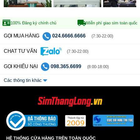
100% Đăng ký
chính chủ
Miễn phí giao sim
toàn quốc
GỌI MUA HÀNG
024.6666.6666
(7:30-22:00)
CHAT TƯ VẤN
(7:30-22:00)
GỌI KHIẾU NẠI
098.365.6699
(8:00-18:00)
Các thông tin khác
HỆ THỐNG CỬA HÀNG TRÊN TOÀN QUỐC