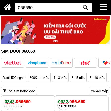
SIM ĐUÔI 066660
Dưới 500 nghìn
500K - 1 triệu
1 - 3 triệu
3 - 5 triệu
5 - 10 triệu
1
Lọc sim nâng cao
Sắp xếp
0342.
066660
0922.
066.660
5.000.000₫
7.670.000₫