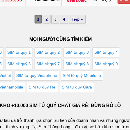
1
2
3
4
Tiếp »
MỌI NGƯỜI CŨNG TÌM KIẾM
0
SIM tứ quý 1
SIM tứ quý 2
SIM tứ quý 3
SIM tứ quý 4
5
SIM tứ quý 6
SIM tứ quý 7
SIM tứ quý 8
SIM tứ quý 9
iettel
SIM tứ quý Vinaphone
SIM tứ quý Mobifone
Vietnamobile
SIM tứ quý ITel
SIM tứ quý Giữa
KHO +10.000 SIM TỨ QUÝ CHẤT GIÁ RẺ: ĐỪNG BỎ LỠ
từ lâu đã trở thành lựa chọn ưu tiên của doanh nhân và những ngườ
– thịnh vượng. Tại Sim Thăng Long – đơn vị sở hữu kho sim tứ qu