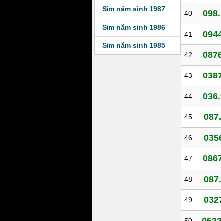
Sim năm sinh 1987
098.
40
Sim năm sinh 1986
0944
41
Sim năm sinh 1985
0876
42
0387
43
036.
44
087.
45
0356
46
0867
47
087.
48
032
49
0522
50