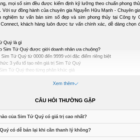
ạng, mọi số sim đều được kiểm định kỹ lưỡng theo chuẩn phong thủ
ờng. Với sự đồng hành của chuyên gia Nguyễn Hữu Mạnh - Chuyên gi
h nghiệm tư vấn bán sim số đẹp và sim phong thủy tại Công ty 
Connect, khách hàng luôn được tư vấn chính xác, dễ dàng chọn 
ứ Quý là gì
ao Sim Tứ Quý được giới doanh nhân ưa chuộng?
i Sim Tứ Quý từ 0000 đến 9999 với đặc điểm riêng biệt
hức 3 yếu tố tạo nên giá trị Sim Tứ Quý
Sim Tứ Quý theo từng phân khúc giá
im Tứ Quý tại Sim Thăng Long với 3 cam kết vàng
Xem thêm
ểu về sim tứ quý là gì?
CÂU HỎI THƯỜNG GẶP
là dòng sim có cấu trúc đuôi AAAA (4 số cuối giống hệt nhau),tạ
nh lặp hoàn hảo và khả năng ghi nhớ chỉ sau một lần nghe. Sim Tứ
tượng của sự vững chãi và thường được doanh nhân lựa chọn để 
nào của Sim Tứ Quý có giá trị cao nhất?
 tin cậy trong giao tiếp.
Quý có dễ bán lại khi cần thanh lý không?