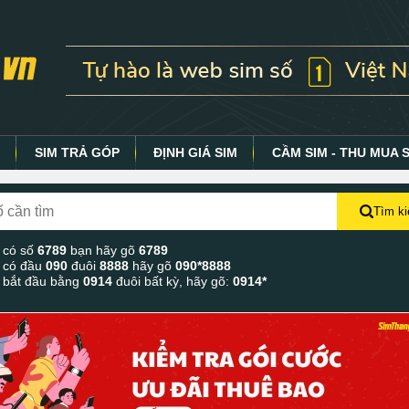
Y
SIM TRẢ GÓP
ĐỊNH GIÁ SIM
CẦM SIM - THU MUA 
Tìm k
 có số
6789
bạn hãy gõ
6789
 có đầu
090
đuôi
8888
hãy gõ
090*8888
 bắt đầu bằng
0914
đuôi bất kỳ, hãy gõ:
0914*