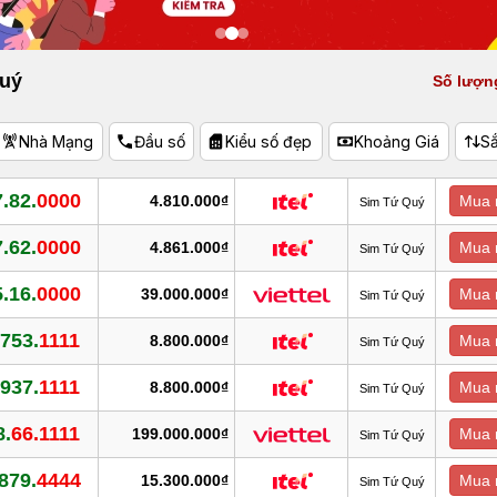
uý
Số lượn
Nhà Mạng
Đầu số
Kiểu số đẹp
Khoảng Giá
S
.82.
0000
4.810.000₫
Mua 
Sim Tứ Quý
.62.
0000
4.861.000₫
Mua 
Sim Tứ Quý
.16.
0000
39.000.000₫
Mua 
Sim Tứ Quý
753.
1111
8.800.000₫
Mua 
Sim Tứ Quý
937.
1111
8.800.000₫
Mua 
Sim Tứ Quý
8.
66.1111
199.000.000₫
Mua 
Sim Tứ Quý
879.
4444
15.300.000₫
Mua 
Sim Tứ Quý