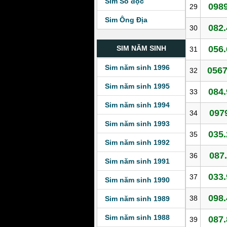
Sim Số độc
0989
29
Sim Ông Địa
082.
30
056.
SIM NĂM SINH
31
Sim năm sinh 1996
0567
32
Sim năm sinh 1995
084.
33
Sim năm sinh 1994
097
34
Sim năm sinh 1993
035.
35
Sim năm sinh 1992
087.
36
Sim năm sinh 1991
033.
37
Sim năm sinh 1990
098.
38
Sim năm sinh 1989
Sim năm sinh 1988
087.
39