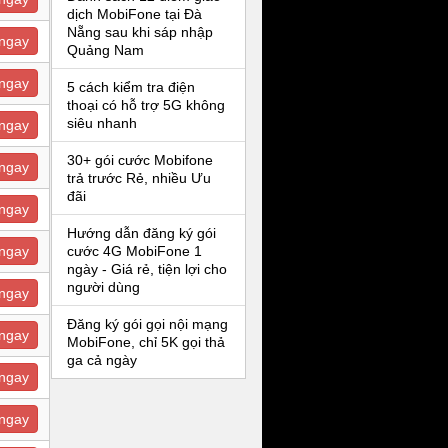
dịch MobiFone tại Đà
Nẵng sau khi sáp nhập
ngay
Quảng Nam
ngay
5 cách kiểm tra điện
thoại có hỗ trợ 5G không
siêu nhanh
ngay
30+ gói cước Mobifone
ngay
trả trước Rẻ, nhiều Ưu
đãi
ngay
Hướng dẫn đăng ký gói
ngay
cước 4G MobiFone 1
ngày - Giá rẻ, tiện lợi cho
người dùng
ngay
Đăng ký gói gọi nội mạng
ngay
MobiFone, chỉ 5K gọi thả
ga cả ngày
ngay
ngay