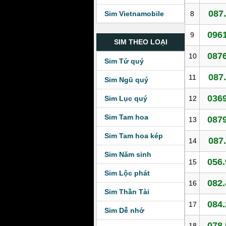
087.
8
Sim Vietnamobile
0961
9
SIM THEO LOẠI
0876
10
Sim Tứ quý
087.
11
Sim Ngũ quý
0369
12
Sim Lục quý
Sim Tam hoa
0879
13
Sim Tam hoa kép
087.
14
Sim Năm sinh
056.
15
Sim Lộc phát
082.
16
Sim Thần Tài
084.
17
Sim Dễ nhớ
078.
18