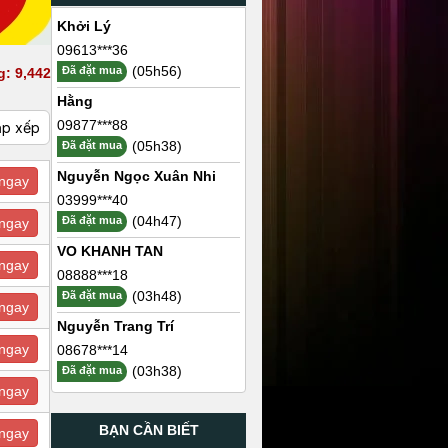
Khởi Lý
09613***36
(05h56)
Đã đặt mua
g: 9,442
Hằng
09877***88
ắp xếp
(05h38)
Đã đặt mua
Nguyễn Ngọc Xuân Nhi
ngay
03999***40
(04h47)
Đã đặt mua
ngay
VO KHANH TAN
ngay
08888***18
(03h48)
Đã đặt mua
ngay
Nguyễn Trang Trí
ngay
08678***14
(03h38)
Đã đặt mua
ngay
BẠN CẦN BIẾT
ngay