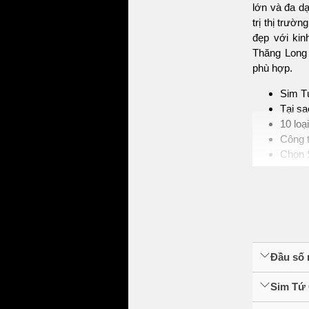
lớn và đa d
trị thị trư
đẹp với kin
Thăng Long 
phù hợp.
Sim T
Tại s
10 loạ
Công t
Chọn 
Mua S
1. Tìm hi
Sim tứ quý
mạnh nhờ tí
thành biểu 
Đầu số 
giác an toàn,
Sim Tứ 