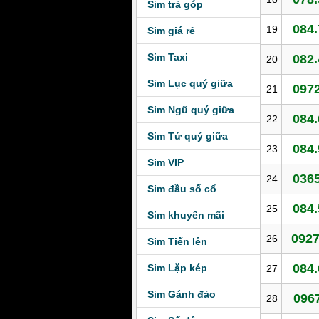
Sim trả góp
084.
19
Sim giá rẻ
Sim Taxi
082.
20
Sim Lục quý giữa
0972
21
Sim Ngũ quý giữa
084.
22
Sim Tứ quý giữa
084.
23
Sim VIP
0365
24
Sim đầu số cổ
084.
25
Sim khuyến mãi
0927
26
Sim Tiến lên
084.
Sim Lặp kép
27
Sim Gánh đảo
0967
28