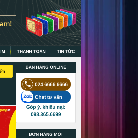
SIM
THANH TOÁN
TIN TỨC
BÁN HÀNG ONLINE
iếm
024.6666.6666
Chat tư vấn
Góp ý, khiếu nại:
098.365.6699
ĐƠN HÀNG MỚI