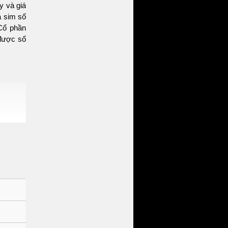
y và giá
a sim số
Cổ phần
được số
o dấu ấn
 Quý trở
tạo cảm