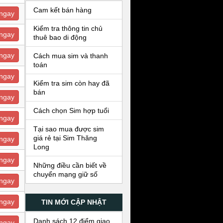
Cam kết bán hàng
ngay
Kiểm tra thông tin chủ
ngay
thuê bao di động
ngay
Cách mua sim và thanh
toán
ngay
Kiểm tra sim còn hay đã
bán
ngay
Cách chọn Sim hợp tuổi
ngay
Tại sao mua được sim
giá rẻ tại Sim Thăng
ngay
Long
ngay
Những điều cần biết về
chuyển mạng giữ số
ngay
ngay
TIN MỚI CẬP NHẬT
Danh sách 12 điểm giao
ngay