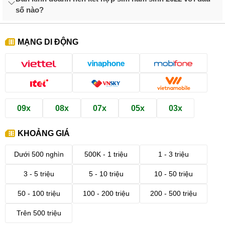
làm thế nào để mua được sim số đẹp, ấn tượng và phù hợp với
số nào?
mình?
2. Cách lựa chọn SIM năm sinh 2022 phù hợp
MẠNG DI ĐỘNG
2.1. Chọn SIM dựa trên yếu tố mệnh, ngũ hành
09x
08x
07x
05x
03x
KHOẢNG GIÁ
Dưới 500 nghìn
500K - 1 triệu
1 - 3 triệu
3 - 5 triệu
5 - 10 triệu
10 - 50 triệu
50 - 100 triệu
100 - 200 triệu
200 - 500 triệu
Hướng dẫn chọn sim năm sinh 2022 theo mệnh
Trên 500 triệu
Sinh năm 2022 mệnh Kim (Kim Bạch Kim - vàng pha bạc),mệnh