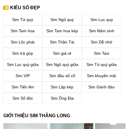
này hợp với Thổ (Thổ sinh Kim),tương khắc với mệnh Hỏa. Để
chọn sim theo mệnh thì nên ưu tiên các số thuộc hành Thổ (2, 5, 8)
KIỂU SỐ ĐẸP
và hạn chế số hành Hỏa (9).
Sim Tứ quý
Sim Ngũ quý
Sim Lục quý
Ví dụ
: 032.582.2022
Sim Tam hoa
Sim Tam hoa kép
Sim Năm sinh
Lưu ý
: Việc chọn sim theo yếu tố mệnh, ngũ hành cần phải am
hiểu về lĩnh vực này để biết được mình vượng Kim hay nhược
Sim Lộc phát
Sim Thần Tài
Sim Dễ nhớ
Kim, từ đó cách kết hợp các con số cũng sẽ khác. Tốt nhất bạn
Sim trả góp
Sim giá rẻ
Sim Taxi
nên nhờ tư vấn của chuyên gia phong thủy.
2.2. Chọn SIM dựa trên yếu tố tài chính
Sim Lục quý giữa
Sim Ngũ quý giữa
Sim Tứ quý giữa
Sim VIP
Sim đầu số cổ
Sim khuyến mãi
a. Sim năm sinh 2022 giá dưới 500 nghìn
Sim Tiến lên
Sim Lặp kép
Sim Gánh đảo
Giá dưới 500 nghìn bạn hoàn toàn có thể mua được SIM năm sinh
2022, kết hợp với đầu 035 hoặc 038 (ông địa nhỏ). Với mức giá
Sim Số độc
Sim Ông Địa
này thì không thể xét các số giữa sim quá đẹp hay dễ nhớ được,
mà nó sẽ có số "phạm" 4 (theo quan niệm dân gian).
GIỚI THIỆU SIM THĂNG LONG
Với 2 lựa chọn này, Sim Thăng Long khuyên bạn
ưu tiên đầu 038
- ông địa nhỏ, vì đầu số này mang ý nghĩa may mắn, tài lộc và phú