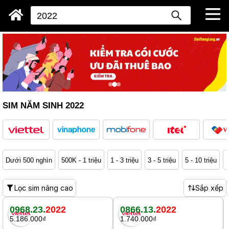
SIM NĂM SINH 2022
Dưới 500 nghìn
500K - 1 triệu
1 - 3 triệu
3 - 5 triệu
5 - 10 triệu
1
Lọc sim nâng cao
Sắp xếp
0968.23.
2022
0866.13.
2022
5.186.000₫
1.740.000₫