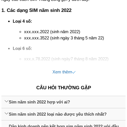
1. Các dạng SIM năm sinh 2022
Loại 4 số:
xxx.xxx.2022 (sinh năm 2022)
xxx.xxx.3522 (sinh ngày 3 tháng 5 năm 22)
Loại 6 số:
xxx.x.78.2022 (sinh ngày7 tháng 8 năm 2022)
Loại 7 số:
Xem thêm
xxx.405.2022 (sinh ngày 4 tháng 05 năm 2022)
xxx.12.6.2022 (sinh ngày 12 tháng 6 năm 2022)
CÂU HỎI THƯỜNG GẶP
Loại 8 số
:
Sim năm sinh 2022 hợp với ai?
xx.10.11.2022 (sinh ngày 10 tháng 11 năm 2022)
Sim năm sinh 2022 loại nào được yêu thích nhất?
Về cơ bản thì sim năm sinh 2022 có khá nhiều loại khác nhau, mỗi
loại lại thể hiện ý nghĩa phù hợp với từng đối tượng khác nhau. Vậy
Dân kinh doanh nên kết hợp sim năm sinh 2022 với đầu