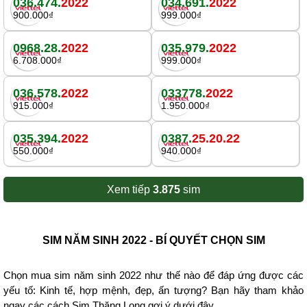
036.474.
2022
034.691.
2022
900.000₫
999.000₫
0968.28.
2022
035.979.
2022
6.708.000₫
999.000₫
036.578.
2022
033778.
2022
915.000₫
1.950.000₫
035.394.
2022
0387.
25.20.22
550.000₫
940.000₫
Xem tiếp
3.875
sim
SIM NĂM SINH 2022 - BÍ QUYẾT CHỌN SIM
Chọn mua sim năm sinh 2022 như thế nào để đáp ứng được các
yếu tố: Kinh tế, hợp mệnh, đẹp, ấn tượng? Bạn hãy tham khảo
ngay các cách Sim Thăng Long gợi ý dưới đây.