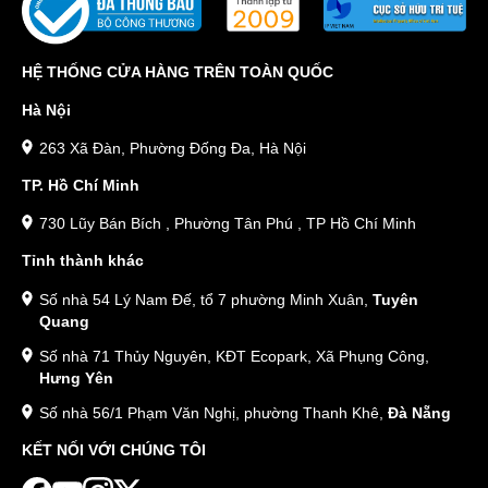
Kết hợp với các đầu số cổ 091, 090, 098, 096 để gia tăng độ
ấn tượng, đặc biệt cho số điện thoại. VD 0919.21.2022 hoặc
HỆ THỐNG CỬA HÀNG TRÊN TOÀN QUỐC
098.670.2022.
Kết hợp với đầu số mới: 03, 08, 07, 05, sự phối hợp này sẽ
Hà Nội
giúp cho chiếc sim có ý nghĩa hơn, nhất là với các đầu 079
(thần tài lớn),039 (thần tài nhỏ),086 (phát lộc). Ví dụ:
263 Xã Đàn, Phường Đống Đa, Hà Nội
086.785.2022.
TP. Hồ Chí Minh
c. Sim năm sinh 2022 giá trên 5 triệu
730 Lũy Bán Bích , Phường Tân Phú , TP Hồ Chí Minh
Tỉnh thành khác
Nhu cầu chi trả mua sim năm sinh 2022 càng cao thì các yêu cầu
đặt ra càng lớn. Một số người không muốn có số xấu, người lại
Số nhà 54 Lý Nam Đế, tổ 7 phường Minh Xuân,
Tuyên
muốn phải là đầu số cổ, đầu số yêu thích hoặc các số ở giữa phải
Quang
dễ đọc, dễ nhớ,...
Số nhà 71 Thủy Nguyên, KĐT Ecopark, Xã Phụng Công,
Hưng Yên
Về cơ bản, trong khoảng giá này thì bạn vẫn có thể kết hợp với
đầu số cổ, đầu số mới. Đặc biệt bạn có thể dễ dàng hơn trong việc
Số nhà 56/1 Phạm Văn Nghị, phường Thanh Khê,
Đà Nẵng
tìm mua được sim có chứa ngày, tháng, năm sinh 2022.
KẾT NỐI VỚI CHÚNG TÔI
VD: