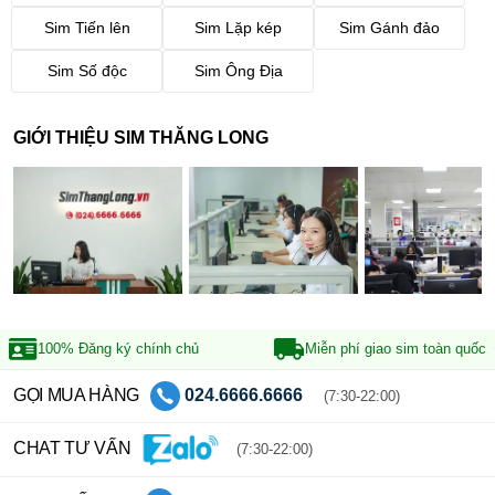
Sim Tiến lên
Sim Lặp kép
Sim Gánh đảo
Sim Số độc
Sim Ông Địa
GIỚI THIỆU SIM THĂNG LONG
100% Đăng ký
chính chủ
Miễn phí giao sim
toàn quốc
GỌI MUA HÀNG
024.6666.6666
(7:30-22:00)
CHAT TƯ VẤN
(7:30-22:00)