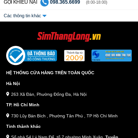
GỌI KHIẾU NẠI
098.365.6699
(8:00-18:00)
Các thông tin khác
HỆ THỐNG CỬA HÀNG TRÊN TOÀN QUỐC
Hà Nội
263 Xã Đàn, Phường Đống Đa, Hà Nội
TP. Hồ Chí Minh
730 Lũy Bán Bích , Phường Tân Phú , TP Hồ Chí Minh
Tỉnh thành khác
Số nhà 54 Lý Nam Đế, tổ 7 phường Minh Xuân,
Tuyên