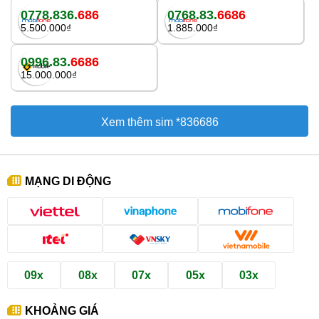
0778.836.
686
0768.83.
6686
5.500.000₫
1.885.000₫
0996.83.
6686
15.000.000₫
Xem thêm sim *836686
MẠNG DI ĐỘNG
09x
08x
07x
05x
03x
KHOẢNG GIÁ