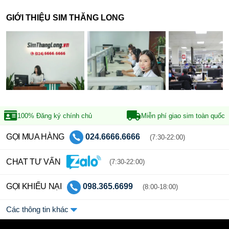
GIỚI THIỆU SIM THĂNG LONG
100% Đăng ký
chính chủ
Miễn phí giao sim
toàn quốc
GỌI MUA HÀNG
024.6666.6666
(7:30-22:00)
CHAT TƯ VẤN
(7:30-22:00)
GỌI KHIẾU NẠI
098.365.6699
(8:00-18:00)
Các thông tin khác