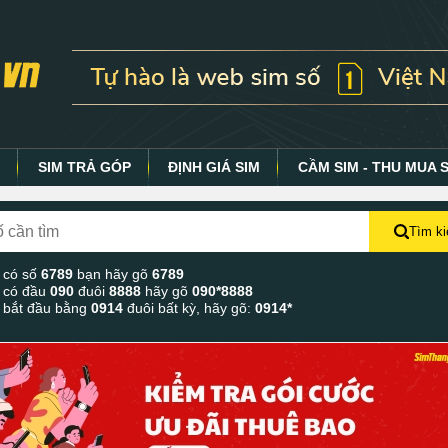
Y
SIM TRẢ GÓP
ĐỊNH GIÁ SIM
CẦM SIM - THU MUA 
Tìm k
 có số
6789
bạn hãy gõ
6789
 có đầu
090
đuôi
8888
hãy gõ
090*8888
 bắt đầu bằng
0914
đuôi bất kỳ, hãy gõ:
0914*