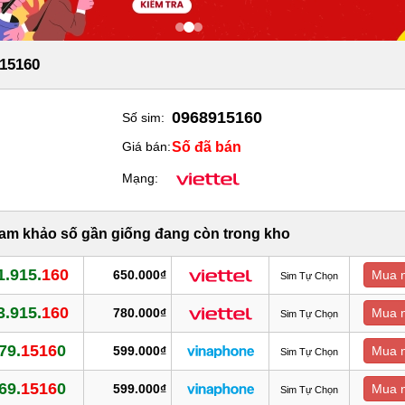
15160
0968915160
Số sim:
Số đã bán
Giá bán:
Mạng:
ham khảo số gần giống đang còn trong kho
1.915.
160
650.000₫
Mua 
Sim Tự Chọn
3.915.
160
780.000₫
Mua 
Sim Tự Chọn
79.
1516
0
599.000₫
Mua 
Sim Tự Chọn
69.
1516
0
599.000₫
Mua 
Sim Tự Chọn