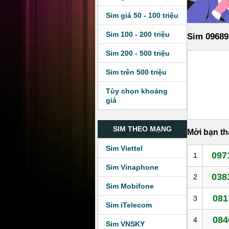
Sim giá 50 - 100 triệu
Sim 100 - 200 triệu
Sim 09689
Sim 200 - 500 triệu
Sim trên 500 triệu
Tùy chọn khoảng
giá
SIM THEO MẠNG
Mời bạn t
Sim Viettel
097
1
Sim Vinaphone
038
2
Sim Mobifone
081
3
Sim iTelecom
084
4
Sim VNSKY