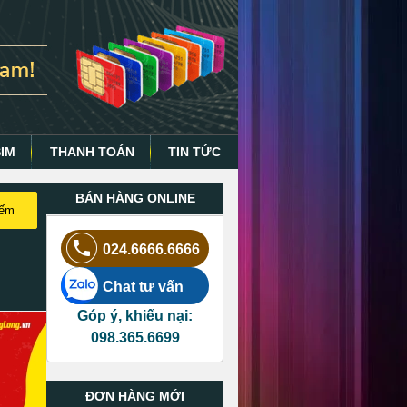
SIM
THANH TOÁN
TIN TỨC
BÁN HÀNG ONLINE
iếm
024.6666.6666
Chat tư vấn
Góp ý, khiếu nại:
098.365.6699
ĐƠN HÀNG MỚI