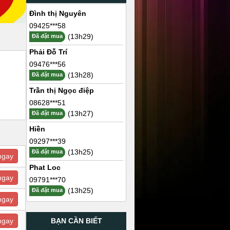
Đình thị Nguyên
09425***58
(13h29)
Đã đặt mua
Phải Đỗ Trí
09476***56
(13h28)
Đã đặt mua
Trần thị Ngọc điệp
08628***51
(13h27)
Đã đặt mua
Hiền
09297***39
(13h25)
Đã đặt mua
ngay
Phat Loc
ngay
09791***70
(13h25)
Đã đặt mua
ngay
BẠN CẦN BIẾT
ngay