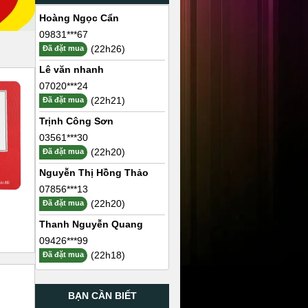
Hoàng Ngọc Cẩn
09831***67
(22h26)
Đã đặt mua
Lê văn nhanh
07020***24
(22h21)
Đã đặt mua
Trịnh Công Sơn
03561***30
(22h20)
Đã đặt mua
Nguyễn Thị Hồng Thảo
07856***13
(22h20)
Đã đặt mua
Thanh Nguyễn Quang
09426***99
(22h18)
Đã đặt mua
BẠN CẦN BIẾT