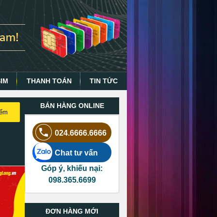
SIM
THANH TOÁN
TIN TỨC
BÁN HÀNG ONLINE
iếm
024.6666.6666
Chat tư vấn
Góp ý, khiếu nại:
098.365.6699
ĐƠN HÀNG MỚI