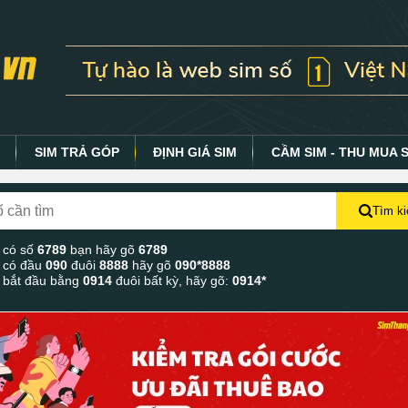
Y
SIM TRẢ GÓP
ĐỊNH GIÁ SIM
CẦM SIM - THU MUA 
Tìm k
 có số
6789
bạn hãy gõ
6789
 có đầu
090
đuôi
8888
hãy gõ
090*8888
 bắt đầu bằng
0914
đuôi bất kỳ, hãy gõ:
0914*