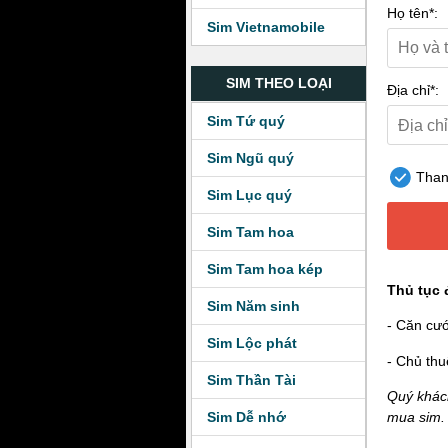
Họ tên*:
Sim Vietnamobile
SIM THEO LOẠI
Địa chỉ*:
Sim Tứ quý
Sim Ngũ quý
Thanh
Sim Lục quý
Sim Tam hoa
Sim Tam hoa kép
Thủ tục 
Sim Năm sinh
- Căn cư
Sim Lộc phát
- Chủ thu
Sim Thần Tài
Quý khách
Sim Dễ nhớ
mua sim.