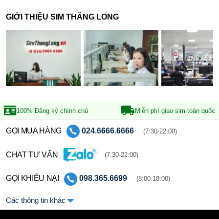
GIỚI THIỆU SIM THĂNG LONG
100% Đăng ký
chính chủ
Miễn phí giao sim
toàn quốc
GỌI MUA HÀNG
024.6666.6666
(7:30-22:00)
CHAT TƯ VẤN
(7:30-22:00)
GỌI KHIẾU NẠI
098.365.6699
(8:00-18:00)
Các thông tin khác