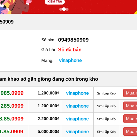
50909
0949850909
Số sim:
Số đã bán
Giá bán:
Mạng:
ham khảo số gần giống đang còn trong kho
.985.
0909
1.200.000₫
Mua 
Sim Lặp Kép
.285.
0909
1.200.000₫
Mua 
Sim Lặp Kép
8.85.
0909
2.200.000₫
Mua 
Sim Lặp Kép
1.85.
0909
5.000.000₫
Mua 
Sim Lặp Kép