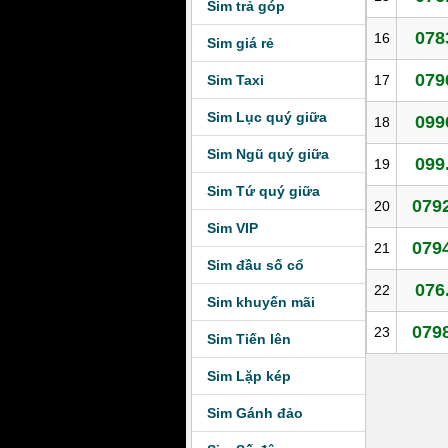
Sim trả góp
078
16
Sim giá rẻ
079
Sim Taxi
17
Sim Lục quý giữa
099
18
Sim Ngũ quý giữa
099
19
Sim Tứ quý giữa
0792
20
Sim VIP
0794
21
Sim đầu số cổ
076
22
Sim khuyến mãi
0798
23
Sim Tiến lên
Sim Lặp kép
Sim Gánh đảo