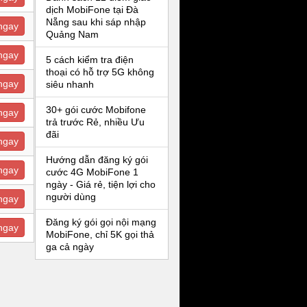
dịch MobiFone tại Đà
Nẵng sau khi sáp nhập
ngay
Quảng Nam
ngay
5 cách kiểm tra điện
thoại có hỗ trợ 5G không
ngay
siêu nhanh
30+ gói cước Mobifone
ngay
trả trước Rẻ, nhiều Ưu
đãi
ngay
Hướng dẫn đăng ký gói
ngay
cước 4G MobiFone 1
ngày - Giá rẻ, tiện lợi cho
người dùng
ngay
Đăng ký gói gọi nội mạng
ngay
MobiFone, chỉ 5K gọi thả
ga cả ngày