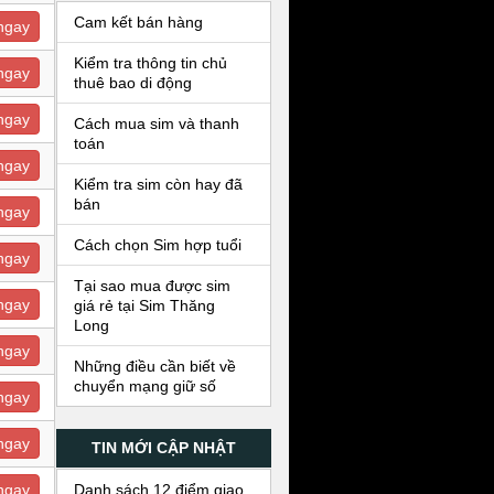
Cam kết bán hàng
ngay
Kiểm tra thông tin chủ
ngay
thuê bao di động
ngay
Cách mua sim và thanh
toán
ngay
Kiểm tra sim còn hay đã
bán
ngay
Cách chọn Sim hợp tuổi
ngay
Tại sao mua được sim
ngay
giá rẻ tại Sim Thăng
Long
ngay
Những điều cần biết về
chuyển mạng giữ số
ngay
ngay
TIN MỚI CẬP NHẬT
Danh sách 12 điểm giao
ngay