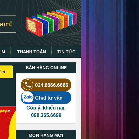
SIM
THANH TOÁN
TIN TỨC
BÁN HÀNG ONLINE
iếm
024.6666.6666
Chat tư vấn
Góp ý, khiếu nại:
098.365.6699
ĐƠN HÀNG MỚI