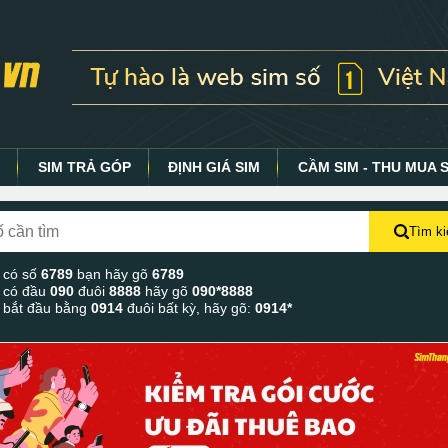
Y
SIM TRẢ GÓP
ĐỊNH GIÁ SIM
CẦM SIM - THU MUA 
Tìm k
 có số
6789
bạn hãy gõ
6789
 có đầu
090
đuôi
8888
hãy gõ
090*8888
 bắt đầu bằng
0914
đuôi bất kỳ, hãy gõ:
0914*