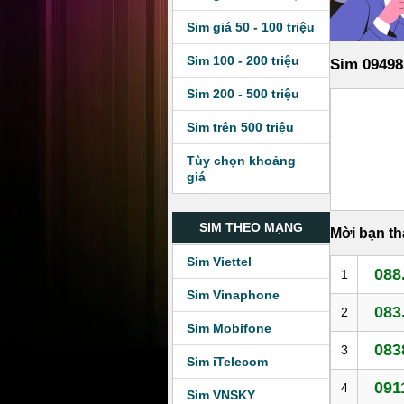
Sim giá 50 - 100 triệu
Sim 100 - 200 triệu
Sim 09498
Sim 200 - 500 triệu
Sim trên 500 triệu
Tùy chọn khoảng
giá
SIM THEO MẠNG
Mời bạn t
Sim Viettel
088
1
Sim Vinaphone
083
2
Sim Mobifone
083
3
Sim iTelecom
091
4
Sim VNSKY