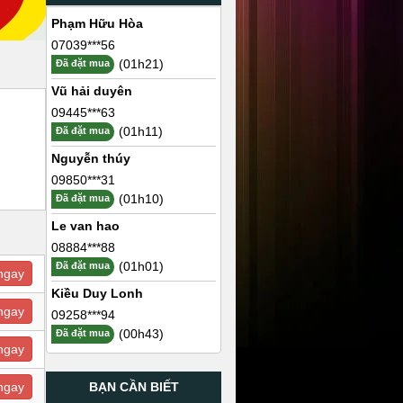
Phạm Hữu Hòa
07039***56
(01h21)
Đã đặt mua
Vũ hải duyên
09445***63
(01h11)
Đã đặt mua
Nguyễn thúy
09850***31
(01h10)
Đã đặt mua
Le van hao
08884***88
(01h01)
Đã đặt mua
ngay
Kiều Duy Lonh
ngay
09258***94
(00h43)
Đã đặt mua
ngay
BẠN CẦN BIẾT
ngay