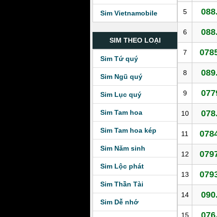
088
5
Sim Vietnamobile
088
6
SIM THEO LOẠI
0785
7
Sim Tứ quý
089
8
Sim Ngũ quý
077
9
Sim Lục quý
Sim Tam hoa
078
10
Sim Tam hoa kép
0784
11
Sim Năm sinh
0797
12
Sim Lộc phát
0793
13
Sim Thần Tài
090
14
Sim Dễ nhớ
076
15