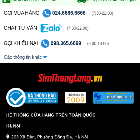
GỌI MUA HÀNG
024.6666.6666
(7:30-22:00)
CHAT TƯ VẤN
(7:30-22:00)
GỌI KHIẾU NẠI
098.365.6699
(8:00-18:00)
Các thông tin khác
HỆ THỐNG CỬA HÀNG TRÊN TOÀN QUỐC
Hà Nội
263 Xã Đàn, Phường Đống Đa, Hà Nội