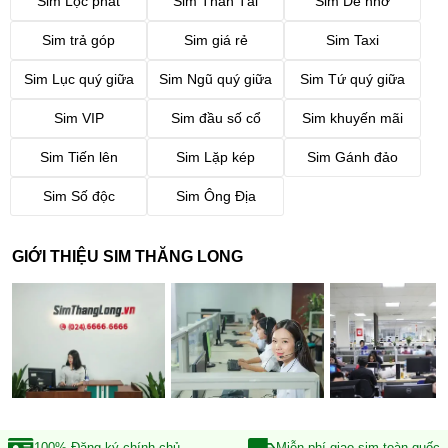
Sim Lộc phát
Sim Thần Tài
Sim Dễ nhớ
Sim trả góp
Sim giá rẻ
Sim Taxi
Sim Lục quý giữa
Sim Ngũ quý giữa
Sim Tứ quý giữa
Sim VIP
Sim đầu số cổ
Sim khuyến mãi
Sim Tiến lên
Sim Lặp kép
Sim Gánh đảo
Sim Số độc
Sim Ông Địa
GIỚI THIỆU SIM THĂNG LONG
100% Đăng ký
chính chủ
Miễn phí giao sim
toàn quốc