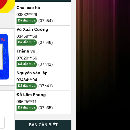
Chai cao hà
03832***29
(07h54)
Đã đặt mua
Vũ Xuân Cường
03459***68
(07h48)
Đã đặt mua
Thành võ
07820***66
(07h42)
Đã đặt mua
Nguyễn văn lập
03484***94
(07h41)
Đã đặt mua
Đỗ Lâm Phong
09625***11
(07h35)
Đã đặt mua
BẠN CẦN BIẾT