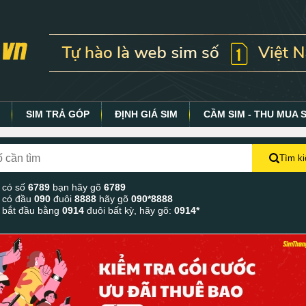
Y
SIM TRẢ GÓP
ĐỊNH GIÁ SIM
CẦM SIM - THU MUA 
Tìm k
 có số
6789
bạn hãy gõ
6789
 có đầu
090
đuôi
8888
hãy gõ
090*8888
 bắt đầu bằng
0914
đuôi bất kỳ, hãy gõ:
0914*