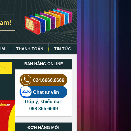
SIM
THANH TOÁN
TIN TỨC
BÁN HÀNG ONLINE
iếm
024.6666.6666
Chat tư vấn
Góp ý, khiếu nại:
098.365.6699
ĐƠN HÀNG MỚI