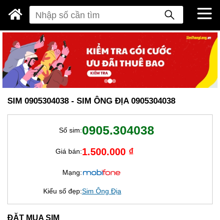
SIM 0905304038 - SIM ÔNG ĐỊA 0905304038
0905.304038
Số sim:
1.500.000 ₫
Giá bán:
Mạng:
Kiểu số đẹp:
Sim Ông Địa
ĐẶT MUA SIM