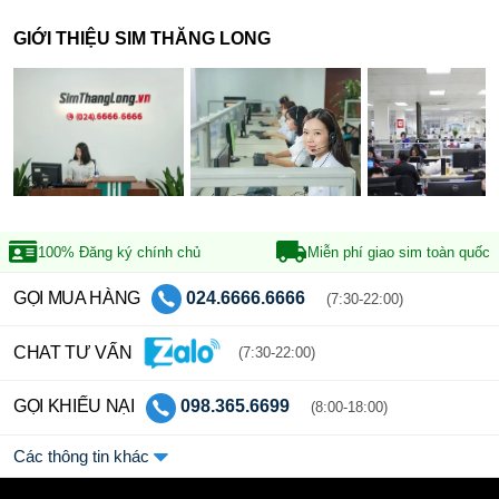
GIỚI THIỆU SIM THĂNG LONG
100% Đăng ký
chính chủ
Miễn phí giao sim
toàn quốc
GỌI MUA HÀNG
024.6666.6666
(7:30-22:00)
CHAT TƯ VẤN
(7:30-22:00)
GỌI KHIẾU NẠI
098.365.6699
(8:00-18:00)
Các thông tin khác