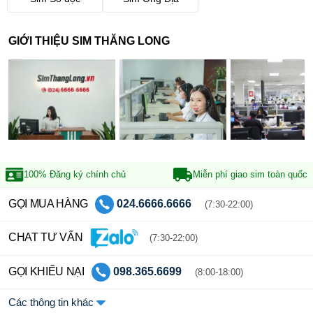
GIỚI THIỆU SIM THĂNG LONG
100% Đăng ký
chính chủ
Miễn phí giao sim
toàn quốc
GỌI MUA HÀNG
024.6666.6666
(7:30-22:00)
CHAT TƯ VẤN
(7:30-22:00)
GỌI KHIẾU NẠI
098.365.6699
(8:00-18:00)
Các thông tin khác