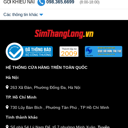
GỌI KHIẾU NẠI
098.365.6699
(8:00-18:00)
Các thông tin khác
HỆ THỐNG CỬA HÀNG TRÊN TOÀN QUỐC
Hà Nội
263 Xã Đàn, Phường Đống Đa, Hà Nội
TP. Hồ Chí Minh
730 Lũy Bán Bích , Phường Tân Phú , TP Hồ Chí Minh
Tỉnh thành khác
Số nhà 54 Lý Nam Đế, tổ 7 phường Minh Xuân,
Tuyên