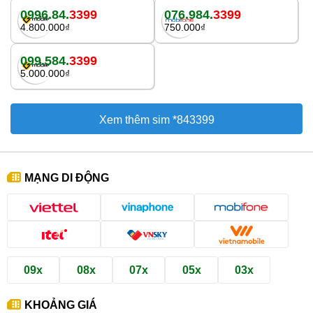
0996.84.
3399
076.984.
3399
4.800.000₫
750.000₫
099.584.
3399
5.000.000₫
Xem thêm sim *843399
MẠNG DI ĐỘNG
09x
08x
07x
05x
03x
KHOẢNG GIÁ