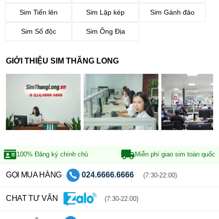
Sim Tiến lên
Sim Lặp kép
Sim Gánh đảo
Sim Số độc
Sim Ông Địa
GIỚI THIỆU SIM THĂNG LONG
100% Đăng ký
chính chủ
Miễn phí giao sim
toàn quốc
GỌI MUA HÀNG
024.6666.6666
(7:30-22:00)
CHAT TƯ VẤN
(7:30-22:00)