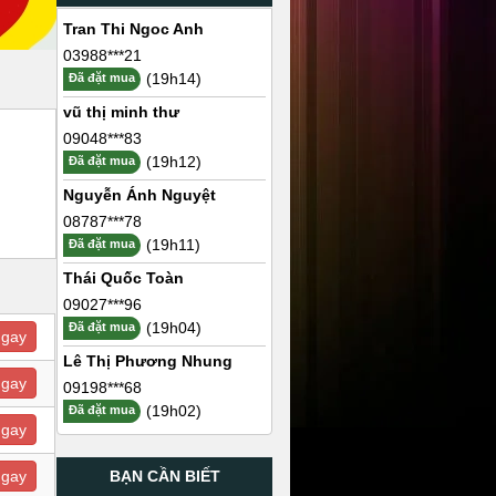
Tran Thi Ngoc Anh
03988***21
(19h14)
Đã đặt mua
vũ thị minh thư
09048***83
(19h12)
Đã đặt mua
Nguyễn Ánh Nguyệt
08787***78
(19h11)
Đã đặt mua
Thái Quốc Toàn
09027***96
(19h04)
Đã đặt mua
ngay
Lê Thị Phương Nhung
ngay
09198***68
(19h02)
Đã đặt mua
ngay
BẠN CẦN BIẾT
ngay