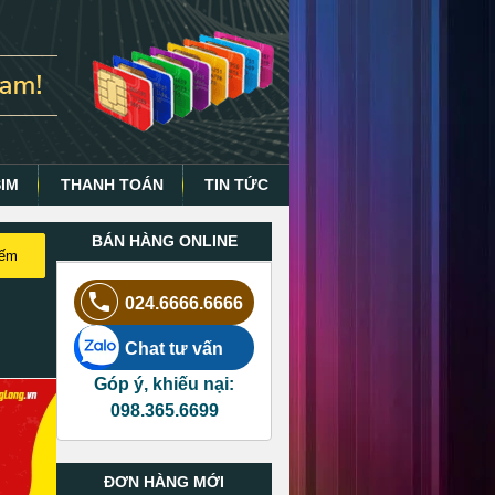
SIM
THANH TOÁN
TIN TỨC
BÁN HÀNG ONLINE
iếm
024.6666.6666
Chat tư vấn
Góp ý, khiếu nại:
098.365.6699
ĐƠN HÀNG MỚI