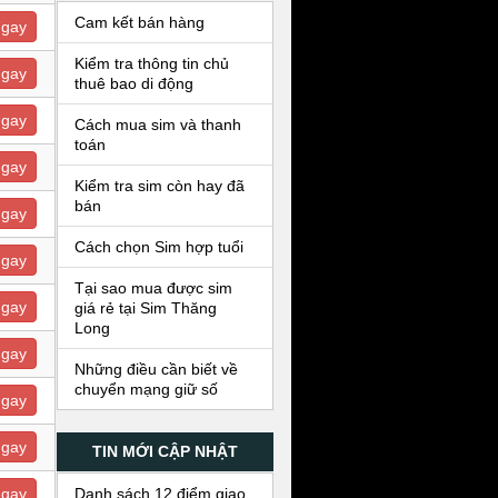
Cam kết bán hàng
ngay
Kiểm tra thông tin chủ
ngay
thuê bao di động
ngay
Cách mua sim và thanh
toán
ngay
Kiểm tra sim còn hay đã
bán
ngay
Cách chọn Sim hợp tuổi
ngay
Tại sao mua được sim
ngay
giá rẻ tại Sim Thăng
Long
ngay
Những điều cần biết về
chuyển mạng giữ số
ngay
ngay
TIN MỚI CẬP NHẬT
Danh sách 12 điểm giao
ngay