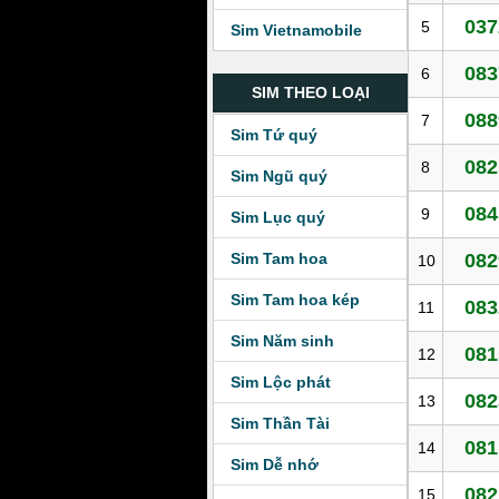
037
5
Sim Vietnamobile
083
6
SIM THEO LOẠI
088
7
Sim Tứ quý
082
8
Sim Ngũ quý
084
9
Sim Lục quý
Sim Tam hoa
082
10
Sim Tam hoa kép
083
11
Sim Năm sinh
081
12
Sim Lộc phát
082
13
Sim Thần Tài
081
14
Sim Dễ nhớ
082
15