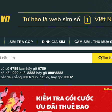
Y
SIM TRẢ GÓP
ĐỊNH GIÁ SIM
CẦM SIM - THU MUA 
Tìm k
 có số
6789
bạn hãy gõ
6789
 có đầu
090
đuôi
8888
hãy gõ
090*8888
 bắt đầu bằng
0914
đuôi bất kỳ, hãy gõ:
0914*