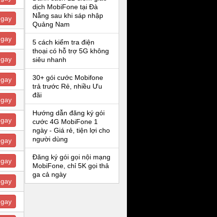
dịch MobiFone tại Đà
Nẵng sau khi sáp nhập
ngay
Quảng Nam
ngay
5 cách kiểm tra điện
thoại có hỗ trợ 5G không
ngay
siêu nhanh
30+ gói cước Mobifone
ngay
trả trước Rẻ, nhiều Ưu
đãi
ngay
Hướng dẫn đăng ký gói
ngay
cước 4G MobiFone 1
ngày - Giá rẻ, tiện lợi cho
người dùng
ngay
Đăng ký gói gọi nội mạng
ngay
MobiFone, chỉ 5K gọi thả
ga cả ngày
ngay
ngay