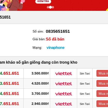
51651
0835651651
Số sim:
Số đã bán
Giá bán:
Mạng:
ham khảo số gần giống đang còn trong kho
4.
651.651
3.500.000₫
Mua 
Sim Taxi
3.
651.651
4.520.000₫
Mua 
Sim Taxi
4.
651.651
3.700.000₫
Mua 
Sim Taxi
7.
651.651
2.940.000₫
Mua 
Sim Taxi