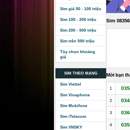
Sim giá 50 - 100 triệu
Sim 100 - 200 triệu
Sim 08356
Sim 200 - 500 triệu
Sim trên 500 triệu
Tùy chọn khoảng
giá
SIM THEO MẠNG
Mời bạn t
Sim Viettel
035
1
Sim Vinaphone
034
2
Sim Mobifone
036
3
Sim iTelecom
035
4
Sim VNSKY