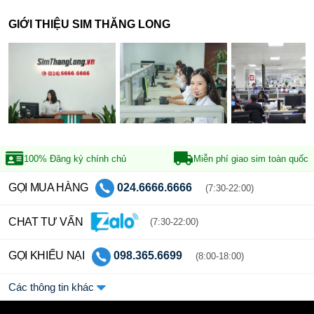
GIỚI THIỆU SIM THĂNG LONG
100% Đăng ký
chính chủ
Miễn phí giao sim
toàn quốc
GỌI MUA HÀNG
024.6666.6666
(7:30-22:00)
CHAT TƯ VẤN
(7:30-22:00)
GỌI KHIẾU NẠI
098.365.6699
(8:00-18:00)
Các thông tin khác