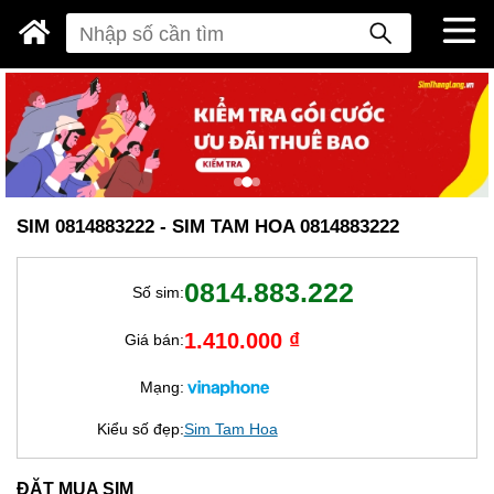
SIM 0814883222 - SIM TAM HOA 0814883222
0814.883.222
Số sim:
1.410.000 ₫
Giá bán:
Mạng:
Kiểu số đẹp:
Sim Tam Hoa
ĐẶT MUA SIM