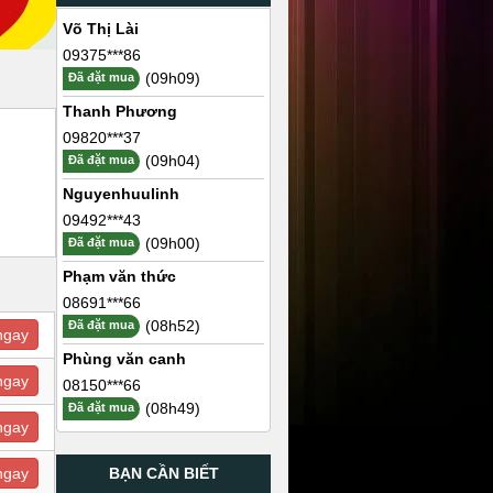
Võ Thị Lài
09375***86
(09h09)
Đã đặt mua
Thanh Phương
09820***37
(09h04)
Đã đặt mua
Nguyenhuulinh
09492***43
(09h00)
Đã đặt mua
Phạm văn thức
08691***66
(08h52)
Đã đặt mua
ngay
Phùng văn canh
ngay
08150***66
(08h49)
Đã đặt mua
ngay
BẠN CẦN BIẾT
ngay