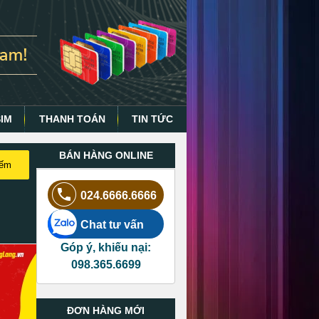
SIM
THANH TOÁN
TIN TỨC
BÁN HÀNG ONLINE
iếm
024.6666.6666
Chat tư vấn
Góp ý, khiếu nại:
098.365.6699
ĐƠN HÀNG MỚI