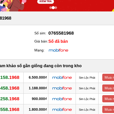
81968
0765581968
Số sim:
Số đã bán
Giá bán:
Mạng:
ham khảo số gần giống đang còn trong kho
.158.
1968
6.500.000₫
Mua 
Sim Lộc Phát
.458.
1968
1.188.000₫
Mua 
Sim Lộc Phát
.258.
1968
900.000₫
Mua 
Sim Lộc Phát
8558.
1968
1.800.000₫
Mua 
Sim Lộc Phát