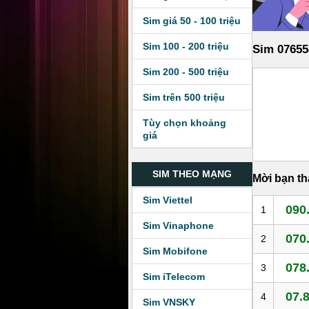
Sim giá 50 - 100 triệu
Sim 100 - 200 triệu
Sim 07655
Sim 200 - 500 triệu
Sim trên 500 triệu
Tùy chọn khoảng
giá
SIM THEO MẠNG
Mời bạn t
Sim Viettel
090
1
Sim Vinaphone
070
2
Sim Mobifone
078
3
Sim iTelecom
07.
4
Sim VNSKY