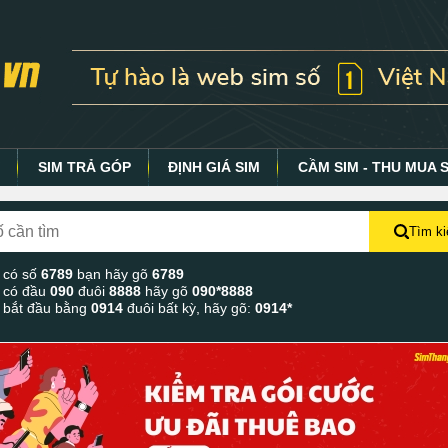
Y
SIM TRẢ GÓP
ĐỊNH GIÁ SIM
CẦM SIM - THU MUA 
Tìm k
 có số
6789
bạn hãy gõ
6789
 có đầu
090
đuôi
8888
hãy gõ
090*8888
 bắt đầu bằng
0914
đuôi bất kỳ, hãy gõ:
0914*